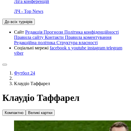
Ліга конференцій
ЛЧ - Top News
До всіх турнірів
Сайт
Редакція
Прогнози
Політика конфіденційності
Правила сайту
Контакти
Правила коментування
Редакційна політика
Структура власності
Соціальні мережі
facebook
x
youtube
instagram
telegram
viber
Футбол 24
Клаудіо Таффарел
Клаудіо Таффарел
Компактно
Великі картки