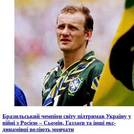
Бразильський чемпіон світу підтримав Україну у
війні з Росією – Сьомін, Газзаєв та інші екс-
динамівці воліють мовчати