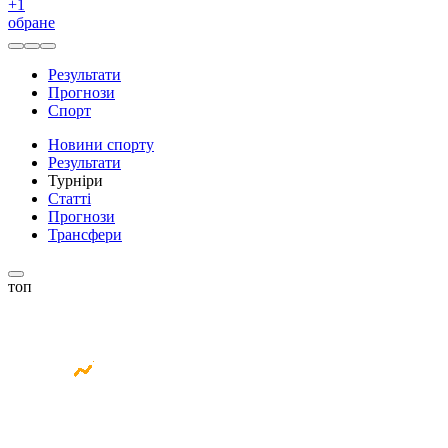
+
1
обране
Результати
Прогнози
Спорт
Новини спорту
Результати
Турніри
Статті
Прогнози
Трансфери
топ