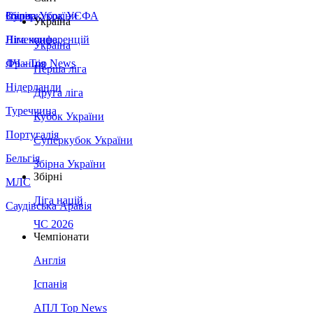
Збірна України
Італія
Суперкубок УЄФА
Україна
Німеччина
Ліга конференцій
Україна
Франція
ЛЧ - Top News
Перша ліга
Нідерланди
Друга ліга
Туреччина
Кубок України
Португалія
Суперкубок України
Бельгія
Збірна України
Збірні
МЛС
Ліга націй
Саудівська Аравія
ЧС 2026
Чемпіонати
Англія
Іспанія
АПЛ Top News