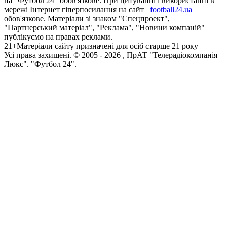
на "Футбол 24" обов'язкове. При цитуванні і використанні в
мережі Інтернет гіперпосилання на сайт
football24.ua
обов'язкове. Матеріали зі знаком "Спецпроект",
"Партнерський матеріал", "Реклама", "Новини компаній"
публікуємо на правах реклами.
21+
Матеріали сайту призначені для осіб старше 21 року
Усi права захищенi. © 2005 -
2026
, ПрАТ "Телерадіокомпанія
Люкс". "Футбол 24".