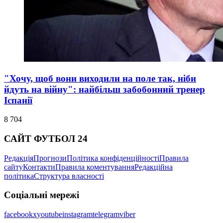
"Хочу, щоб вони виходили на поле так, ніби
йдуть на війну": найбільш забобонний тренер
Іспанії
8 704
САЙТ ФУТБОЛ 24
Редакція
Прогнози
Політика конфіденційності
Правила
сайту
Контакти
Правила коментування
Редакційна
політика
Структура власності
Соціальні мережі
facebook
x
youtube
instagram
telegram
viber