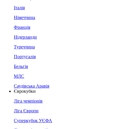
Італія
Німеччина
Франція
Нідерланди
Туреччина
Португалія
Бельгія
МЛС
Саудівська Аравія
Єврокубки
Ліга чемпіонів
Ліга Європи
Суперкубок УЄФА