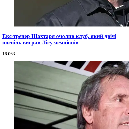
Екс-тренер Шахтаря очолив клуб, який двічі
поспіль виграв Лігу чемпіонів
16 063