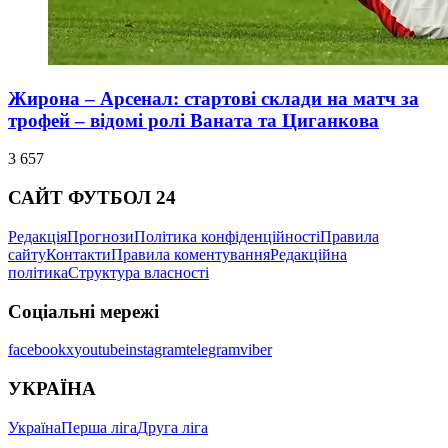
Жирона – Арсенал: стартові склади на матч за
трофей – відомі ролі Ваната та Циганкова
3 657
САЙТ ФУТБОЛ 24
Редакція
Прогнози
Політика конфіденційності
Правила
сайту
Контакти
Правила коментування
Редакційна
політика
Структура власності
Соціальні мережі
facebook
x
youtube
instagram
telegram
viber
УКРАЇНА
Україна
Перша ліга
Друга ліга