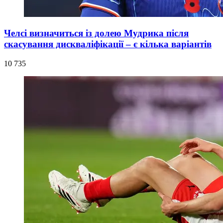
Челсі визначиться із долею Мудрика після
скасування дискваліфікації – є кілька варіантів
10 735