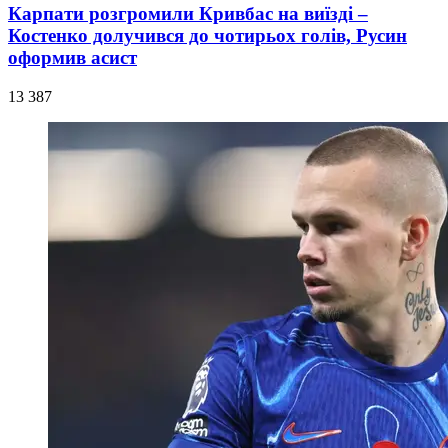
Карпати розгромили Кривбас на виїзді –
Костенко долучився до чотирьох голів, Русин
оформив асист
13 387