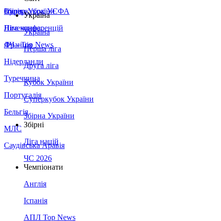
Збірна України
Італія
Суперкубок УЄФА
Україна
Німеччина
Ліга конференцій
Україна
Франція
ЛЧ - Top News
Перша ліга
Нідерланди
Друга ліга
Туреччина
Кубок України
Португалія
Суперкубок України
Бельгія
Збірна України
Збірні
МЛС
Ліга націй
Саудівська Аравія
ЧС 2026
Чемпіонати
Англія
Іспанія
АПЛ Top News