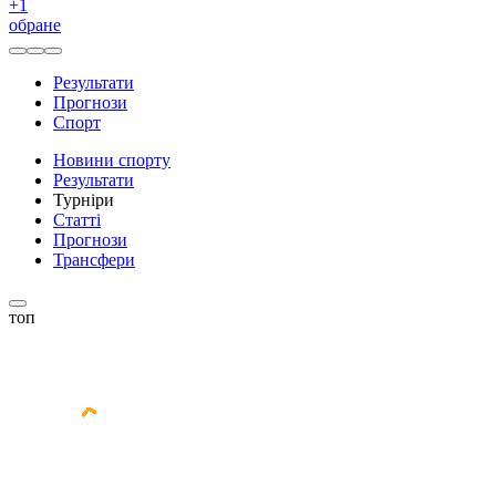
+
1
обране
Результати
Прогнози
Спорт
Новини спорту
Результати
Турніри
Статті
Прогнози
Трансфери
топ