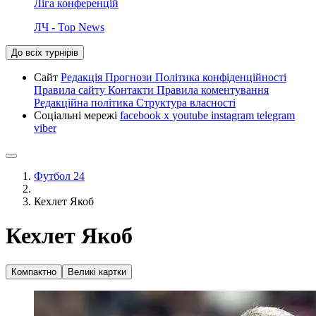
Ліга конференцій
ЛЧ - Top News
До всіх турнірів
Сайт
Редакція
Прогнози
Політика конфіденційності
Правила сайту
Контакти
Правила коментування
Редакційна політика
Структура власності
Соціальні мережі
facebook
x
youtube
instagram
telegram
viber
Футбол 24
Кехлет Якоб
Кехлет Якоб
Компактно
Великі картки