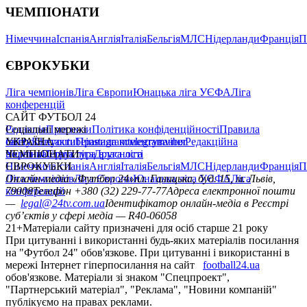
ЧЕМПІОНАТИ
Німеччина
Іспанія
Англія
Італія
Бельгія
МЛС
Нідерланди
Франція
П
ЄВРОКУБКИ
Ліга чемпіонів
Ліга Європи
Юнацька ліга УЄФА
Ліга
конференцій
САЙТ ФУТБОЛ 24
Редакція
Соціальні мережі
Прогнози
Політика конфіденційності
Правила
сайту
facebook
УКРАЇНА
Контакти
x
youtube
Правила коментування
instagram
telegram
viber
Редакційна
політика
Україна
ЧЕМПІОНАТИ
Перша ліга
Структура власності
Друга ліга
Німеччина
ЄВРОКУБКИ
Іспанія
Англія
Італія
Бельгія
МЛС
Нідерланди
Франція
П
Ліга чемпіонів
Онлайн-медіа «Футбол 24»
Ліга Європи
Юнацька ліга УЄФА
пл. Галицька, буд. 15, м. Львів,
Ліга
конференцій
79008
Телефон +380 (32) 229-77-77
Адреса електронної пошти
—
legal@24tv.com.ua
Ідентифікатор онлайн-медіа в Реєстрі
суб’єктів у сфері медіа — R40-06058
21+
Матеріали сайту призначені для осіб старше 21 року
При цитуванні і використанні будь-яких матеріалів посилання
на "Футбол 24" обов'язкове. При цитуванні і використанні в
мережі Інтернет гіперпосилання на сайт
football24.ua
обов'язкове. Матеріали зі знаком "Спецпроект",
"Партнерський матеріал", "Реклама", "Новини компаній"
публікуємо на правах реклами.