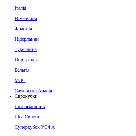
Італія
Німеччина
Франція
Нідерланди
Туреччина
Португалія
Бельгія
МЛС
Саудівська Аравія
Єврокубки
Ліга чемпіонів
Ліга Європи
Суперкубок УЄФА