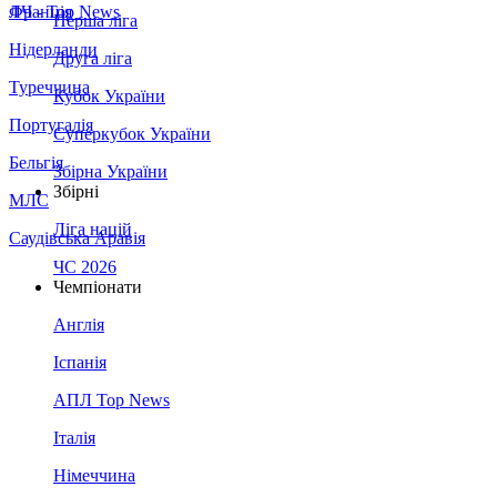
Франція
ЛЧ - Top News
Перша ліга
Нідерланди
Друга ліга
Туреччина
Кубок України
Португалія
Суперкубок України
Бельгія
Збірна України
Збірні
МЛС
Ліга націй
Саудівська Аравія
ЧС 2026
Чемпіонати
Англія
Іспанія
АПЛ Top News
Італія
Німеччина