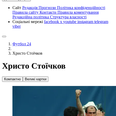
Сайт
Редакція
Прогнози
Політика конфіденційності
Правила сайту
Контакти
Правила коментування
Редакційна політика
Структура власності
Соціальні мережі
facebook
x
youtube
instagram
telegram
viber
Футбол 24
Христо Стоїчков
Христо Стоїчков
Компактно
Великі картки