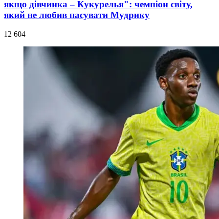
якщо дівчинка – Кукурелья": чемпіон світу,
який не любив пасувати Мудрику
12 604