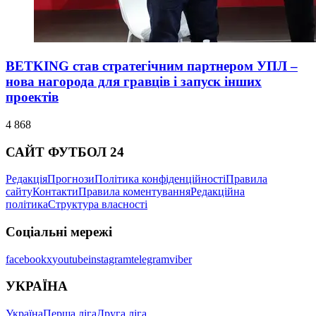
BETKING став стратегічним партнером УПЛ –
нова нагорода для гравців і запуск інших
проектів
4 868
САЙТ ФУТБОЛ 24
Редакція
Прогнози
Політика конфіденційності
Правила
сайту
Контакти
Правила коментування
Редакційна
політика
Структура власності
Соціальні мережі
facebook
x
youtube
instagram
telegram
viber
УКРАЇНА
Україна
Перша ліга
Друга ліга