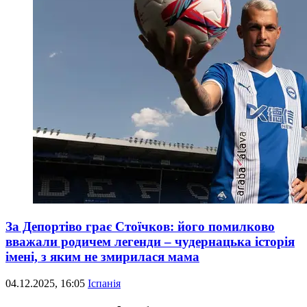
За Депортіво грає Стоїчков: його помилково
вважали родичем легенди – чудернацька історія
імені, з яким не змирилася мама
04.12.2025, 16:05
Іспанія