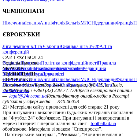
ЧЕМПІОНАТИ
Німеччина
Іспанія
Англія
Італія
Бельгія
МЛС
Нідерланди
Франція
П
ЄВРОКУБКИ
Ліга чемпіонів
Ліга Європи
Юнацька ліга УЄФА
Ліга
конференцій
САЙТ ФУТБОЛ 24
Редакція
Соціальні мережі
Прогнози
Політика конфіденційності
Правила
сайту
facebook
УКРАЇНА
Контакти
x
youtube
Правила коментування
instagram
telegram
viber
Редакційна
політика
Україна
ЧЕМПІОНАТИ
Перша ліга
Структура власності
Друга ліга
Німеччина
ЄВРОКУБКИ
Іспанія
Англія
Італія
Бельгія
МЛС
Нідерланди
Франція
П
Ліга чемпіонів
Онлайн-медіа «Футбол 24»
Ліга Європи
Юнацька ліга УЄФА
пл. Галицька, буд. 15, м. Львів,
Ліга
конференцій
79008
Телефон +380 (32) 229-77-77
Адреса електронної пошти
—
legal@24tv.com.ua
Ідентифікатор онлайн-медіа в Реєстрі
суб’єктів у сфері медіа — R40-06058
21+
Матеріали сайту призначені для осіб старше 21 року
При цитуванні і використанні будь-яких матеріалів посилання
на "Футбол 24" обов'язкове. При цитуванні і використанні в
мережі Інтернет гіперпосилання на сайт
football24.ua
обов'язкове. Матеріали зі знаком "Спецпроект",
"Партнерський матеріал", "Реклама", "Новини компаній"