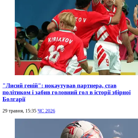
"Лисий геній": нокаутував партнера, став
політиком і забив головний гол в історії збірної
Болгарії
29 травня, 15:35
ЧС 2026