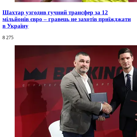
Шахтар узгодив гучний трансфер за 12
мільйонів євро – гравець не захотів приїжджати
в Україну
8 275