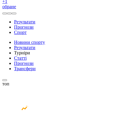
+
1
обране
Результати
Прогнози
Спорт
Новини спорту
Результати
Турніри
Статті
Прогнози
Трансфери
топ