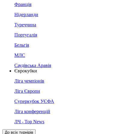
Франція
Нідерланди
Туреччина
Португалія
Бельгія
МЛС
Саудівська Аравія
Єврокубки
Ліга чемпіонів
Ліга Європи
Суперкубок УЄФА
Ліга конференцій
ЛЧ - Top News
До всіх турнірів