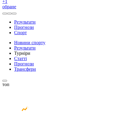
+
1
обране
Результати
Прогнози
Спорт
Новини спорту
Результати
Турніри
Статті
Прогнози
Трансфери
топ