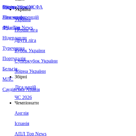
Збірна України
Італія
Суперкубок УЄФА
Україна
Німеччина
Ліга конференцій
Україна
Франція
ЛЧ - Top News
Перша ліга
Нідерланди
Друга ліга
Туреччина
Кубок України
Португалія
Суперкубок України
Бельгія
Збірна України
Збірні
МЛС
Ліга націй
Саудівська Аравія
ЧС 2026
Чемпіонати
Англія
Іспанія
АПЛ Top News