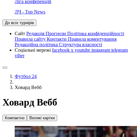
Ліга конференцій
ЛЧ - Top News
До всіх турнірів
Сайт
Редакція
Прогнози
Політика конфіденційності
Правила сайту
Контакти
Правила коментування
Редакційна політика
Структура власності
Соціальні мережі
facebook
x
youtube
instagram
telegram
viber
Футбол 24
Ховард Вебб
Ховард Вебб
Компактно
Великі картки