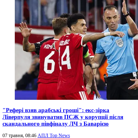
"Рефері взяв арабські гроші": екс-зірка
Ліверпуля звинуватив ПСЖ у корупції після
скандального півфіналу ЛЧ з Баварією
07 травня, 08:46
АПЛ Top News