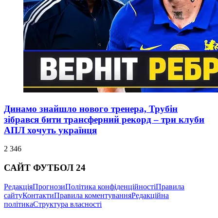
Динамо знайшло нового тренера, Трубін
зібрався бити трансферний рекорд – три клуби
АПЛ хочуть українця
2 346
САЙТ ФУТБОЛ 24
Редакція
Прогнози
Політика конфіденційності
Правила
сайту
Контакти
Правила коментування
Редакційна
політика
Структура власності