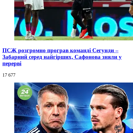
ПСЖ розгромно програв команді Сегунди –
Забарний серед найгірших, Сафонова зняли у
перерві
17 677