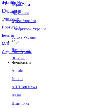
Франція
ЛЧ - Top News
Перша ліга
Нідерланди
Друга ліга
Туреччина
Кубок України
Португалія
Суперкубок України
Бельгія
Збірна України
Збірні
МЛС
Ліга націй
Саудівська Аравія
ЧС 2026
Чемпіонати
Англія
Іспанія
АПЛ Top News
Італія
Німеччина