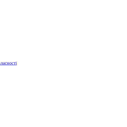
ласності