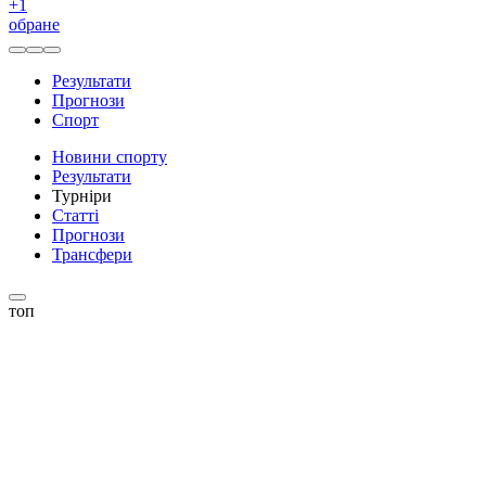
+
1
обране
Результати
Прогнози
Спорт
Новини спорту
Результати
Турніри
Статті
Прогнози
Трансфери
топ