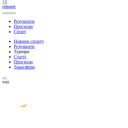
+
1
обране
Результати
Прогнози
Спорт
Новини спорту
Результати
Турніри
Статті
Прогнози
Трансфери
топ