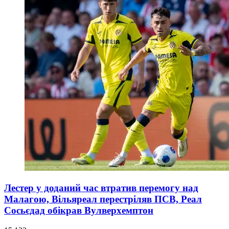
Лестер у доданий час втратив перемогу над
Малагою, Вільяреал перестріляв ПСВ, Реал
Сосьєдад обікрав Вулверхемптон