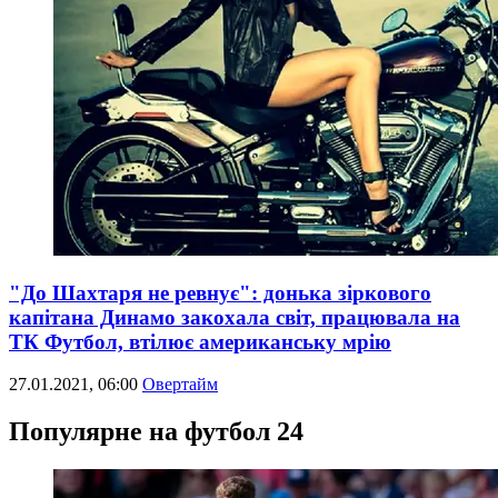
"До Шахтаря не ревнує": донька зіркового
капітана Динамо закохала світ, працювала на
ТК Футбол, втілює американську мрію
27.01.2021, 06:00
Овертайм
Популярне на футбол 24