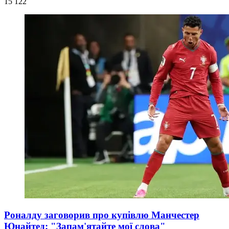
15 122
Роналду заговорив про купівлю Манчестер
Юнайтед: "Запам'ятайте мої слова"