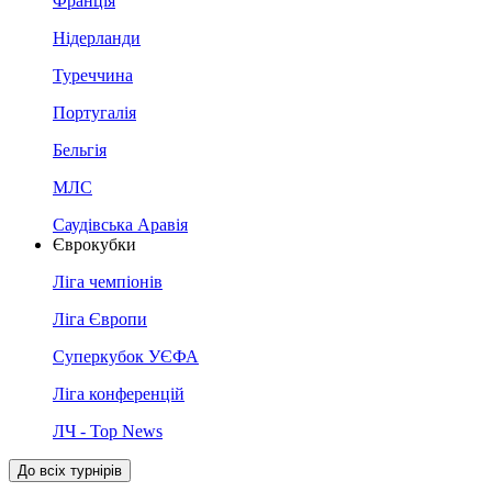
Франція
Нідерланди
Туреччина
Португалія
Бельгія
МЛС
Саудівська Аравія
Єврокубки
Ліга чемпіонів
Ліга Європи
Суперкубок УЄФА
Ліга конференцій
ЛЧ - Top News
До всіх турнірів