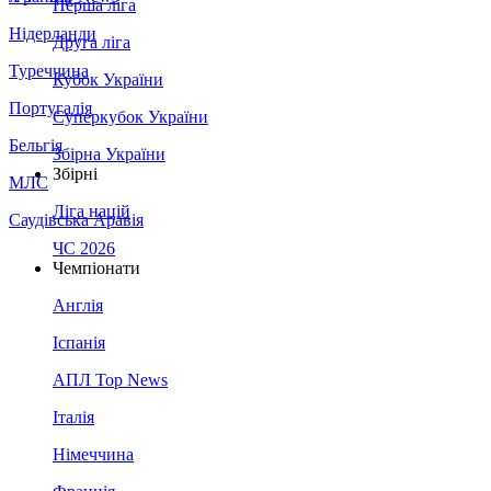
Перша ліга
Нідерланди
Друга ліга
Туреччина
Кубок України
Португалія
Суперкубок України
Бельгія
Збірна України
Збірні
МЛС
Ліга націй
Саудівська Аравія
ЧС 2026
Чемпіонати
Англія
Іспанія
АПЛ Top News
Італія
Німеччина