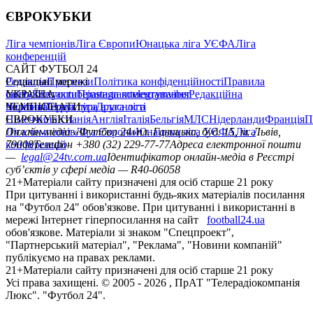
ЄВРОКУБКИ
Ліга чемпіонів
Ліга Європи
Юнацька ліга УЄФА
Ліга
конференцій
САЙТ ФУТБОЛ 24
Редакція
Соціальні мережі
Прогнози
Політика конфіденційності
Правила
сайту
facebook
УКРАЇНА
Контакти
x
youtube
Правила коментування
instagram
telegram
viber
Редакційна
політика
Україна
ЧЕМПІОНАТИ
Перша ліга
Структура власності
Друга ліга
Німеччина
ЄВРОКУБКИ
Іспанія
Англія
Італія
Бельгія
МЛС
Нідерланди
Франція
П
Ліга чемпіонів
Онлайн-медіа «Футбол 24»
Ліга Європи
Юнацька ліга УЄФА
пл. Галицька, буд. 15, м. Львів,
Ліга
конференцій
79008
Телефон +380 (32) 229-77-77
Адреса електронної пошти
—
legal@24tv.com.ua
Ідентифікатор онлайн-медіа в Реєстрі
суб’єктів у сфері медіа — R40-06058
21+
Матеріали сайту призначені для осіб старше 21 року
При цитуванні і використанні будь-яких матеріалів посилання
на "Футбол 24" обов'язкове. При цитуванні і використанні в
мережі Інтернет гіперпосилання на сайт
football24.ua
обов'язкове. Матеріали зі знаком "Спецпроект",
"Партнерський матеріал", "Реклама", "Новини компаній"
публікуємо на правах реклами.
21+
Матеріали сайту призначені для осіб старше 21 року
Усi права захищенi. © 2005 -
2026
, ПрАТ "Телерадіокомпанія
Люкс". "Футбол 24".