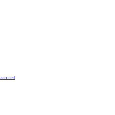
ласності