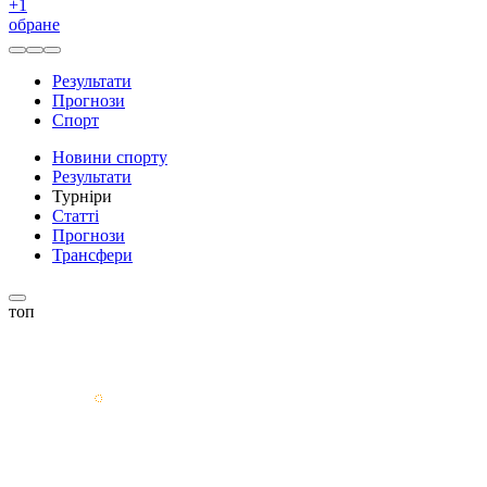
+
1
обране
Результати
Прогнози
Спорт
Новини спорту
Результати
Турніри
Статті
Прогнози
Трансфери
топ