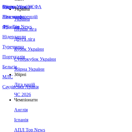
Збірна України
Італія
Суперкубок УЄФА
Україна
Німеччина
Ліга конференцій
Україна
Франція
ЛЧ - Top News
Перша ліга
Нідерланди
Друга ліга
Туреччина
Кубок України
Португалія
Суперкубок України
Бельгія
Збірна України
Збірні
МЛС
Ліга націй
Саудівська Аравія
ЧС 2026
Чемпіонати
Англія
Іспанія
АПЛ Top News