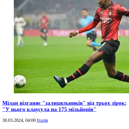
Мілан відганяє "залицяльників" від трьох зірок:
"У нього клаусула на 175 мільйонів"
30.03.2024, 04:00
Італія