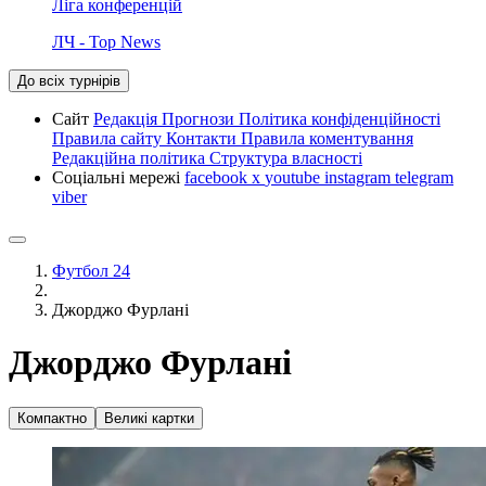
Ліга конференцій
ЛЧ - Top News
До всіх турнірів
Сайт
Редакція
Прогнози
Політика конфіденційності
Правила сайту
Контакти
Правила коментування
Редакційна політика
Структура власності
Соціальні мережі
facebook
x
youtube
instagram
telegram
viber
Футбол 24
Джорджо Фурлані
Джорджо Фурлані
Компактно
Великі картки