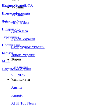
Збірна України
Італія
Суперкубок УЄФА
Україна
Німеччина
Ліга конференцій
Україна
Франція
ЛЧ - Top News
Перша ліга
Нідерланди
Друга ліга
Туреччина
Кубок України
Португалія
Суперкубок України
Бельгія
Збірна України
Збірні
МЛС
Ліга націй
Саудівська Аравія
ЧС 2026
Чемпіонати
Англія
Іспанія
АПЛ Top News