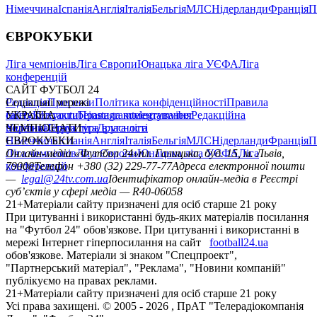
Німеччина
Іспанія
Англія
Італія
Бельгія
МЛС
Нідерланди
Франція
П
ЄВРОКУБКИ
Ліга чемпіонів
Ліга Європи
Юнацька ліга УЄФА
Ліга
конференцій
САЙТ ФУТБОЛ 24
Редакція
Соціальні мережі
Прогнози
Політика конфіденційності
Правила
сайту
facebook
УКРАЇНА
Контакти
x
youtube
Правила коментування
instagram
telegram
viber
Редакційна
політика
Україна
ЧЕМПІОНАТИ
Перша ліга
Структура власності
Друга ліга
Німеччина
ЄВРОКУБКИ
Іспанія
Англія
Італія
Бельгія
МЛС
Нідерланди
Франція
П
Ліга чемпіонів
Онлайн-медіа «Футбол 24»
Ліга Європи
Юнацька ліга УЄФА
пл. Галицька, буд. 15, м. Львів,
Ліга
конференцій
79008
Телефон +380 (32) 229-77-77
Адреса електронної пошти
—
legal@24tv.com.ua
Ідентифікатор онлайн-медіа в Реєстрі
суб’єктів у сфері медіа — R40-06058
21+
Матеріали сайту призначені для осіб старше 21 року
При цитуванні і використанні будь-яких матеріалів посилання
на "Футбол 24" обов'язкове. При цитуванні і використанні в
мережі Інтернет гіперпосилання на сайт
football24.ua
обов'язкове. Матеріали зі знаком "Спецпроект",
"Партнерський матеріал", "Реклама", "Новини компаній"
публікуємо на правах реклами.
21+
Матеріали сайту призначені для осіб старше 21 року
Усi права захищенi. © 2005 -
2026
, ПрАТ "Телерадіокомпанія