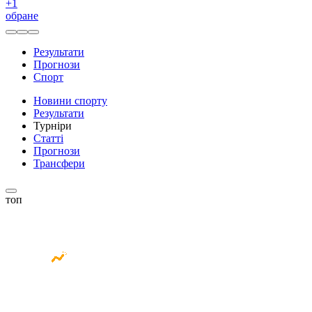
+
1
обране
Результати
Прогнози
Спорт
Новини спорту
Результати
Турніри
Статті
Прогнози
Трансфери
топ