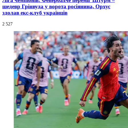
Ліга чемпіонів: Фенербахче переміг Штурм –
шедевр Грінвуда у ворота росіянина, Орхус
здолав екс-клуб українців
2 527