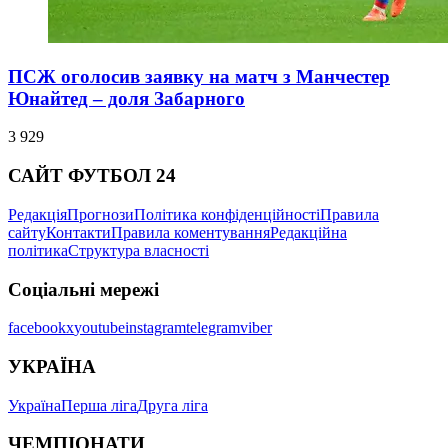
ПСЖ оголосив заявку на матч з Манчестер
Юнайтед – доля Забарного
3 929
САЙТ ФУТБОЛ 24
Редакція
Прогнози
Політика конфіденційності
Правила
сайту
Контакти
Правила коментування
Редакційна
політика
Структура власності
Соціальні мережі
facebook
x
youtube
instagram
telegram
viber
УКРАЇНА
Україна
Перша ліга
Друга ліга
ЧЕМПІОНАТИ