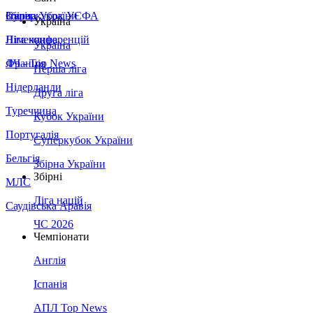
Збірна України
Італія
Суперкубок УЄФА
Україна
Німеччина
Ліга конференцій
Україна
Франція
ЛЧ - Top News
Перша ліга
Нідерланди
Друга ліга
Туреччина
Кубок України
Португалія
Суперкубок України
Бельгія
Збірна України
Збірні
МЛС
Ліга націй
Саудівська Аравія
ЧС 2026
Чемпіонати
Англія
Іспанія
АПЛ Top News