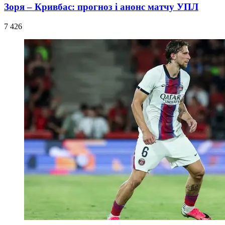
Зоря – Кривбас: прогноз і анонс матчу УПЛ
7 426