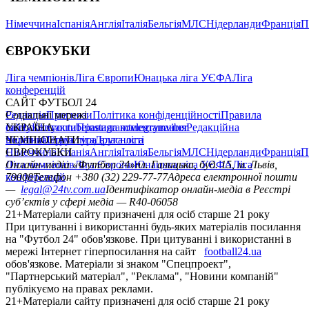
Німеччина
Іспанія
Англія
Італія
Бельгія
МЛС
Нідерланди
Франція
П
ЄВРОКУБКИ
Ліга чемпіонів
Ліга Європи
Юнацька ліга УЄФА
Ліга
конференцій
САЙТ ФУТБОЛ 24
Редакція
Соціальні мережі
Прогнози
Політика конфіденційності
Правила
сайту
facebook
УКРАЇНА
Контакти
x
youtube
Правила коментування
instagram
telegram
viber
Редакційна
політика
Україна
ЧЕМПІОНАТИ
Перша ліга
Структура власності
Друга ліга
Німеччина
ЄВРОКУБКИ
Іспанія
Англія
Італія
Бельгія
МЛС
Нідерланди
Франція
П
Ліга чемпіонів
Онлайн-медіа «Футбол 24»
Ліга Європи
Юнацька ліга УЄФА
пл. Галицька, буд. 15, м. Львів,
Ліга
конференцій
79008
Телефон +380 (32) 229-77-77
Адреса електронної пошти
—
legal@24tv.com.ua
Ідентифікатор онлайн-медіа в Реєстрі
суб’єктів у сфері медіа — R40-06058
21+
Матеріали сайту призначені для осіб старше 21 року
При цитуванні і використанні будь-яких матеріалів посилання
на "Футбол 24" обов'язкове. При цитуванні і використанні в
мережі Інтернет гіперпосилання на сайт
football24.ua
обов'язкове. Матеріали зі знаком "Спецпроект",
"Партнерський матеріал", "Реклама", "Новини компаній"
публікуємо на правах реклами.
21+
Матеріали сайту призначені для осіб старше 21 року