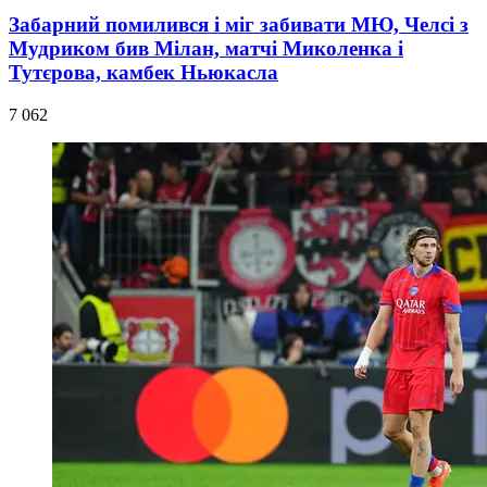
Забарний помилився і міг забивати МЮ, Челсі з
Мудриком бив Мілан, матчі Миколенка і
Тутєрова, камбек Ньюкасла
7 062