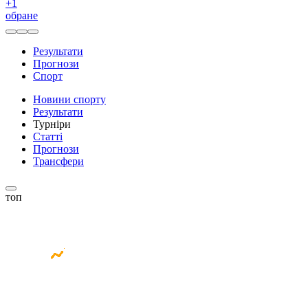
+
1
обране
Результати
Прогнози
Спорт
Новини спорту
Результати
Турніри
Статті
Прогнози
Трансфери
топ