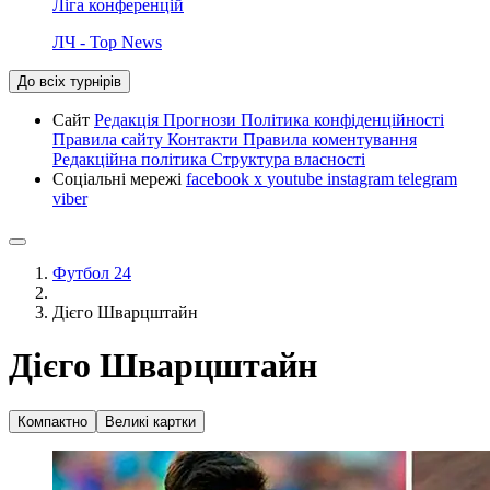
Ліга конференцій
ЛЧ - Top News
До всіх турнірів
Сайт
Редакція
Прогнози
Політика конфіденційності
Правила сайту
Контакти
Правила коментування
Редакційна політика
Структура власності
Соціальні мережі
facebook
x
youtube
instagram
telegram
viber
Футбол 24
Дієго Шварцштайн
Дієго Шварцштайн
Компактно
Великі картки