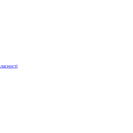
ласності