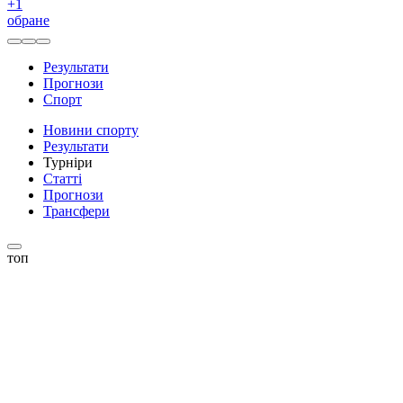
+
1
обране
Результати
Прогнози
Спорт
Новини спорту
Результати
Турніри
Статті
Прогнози
Трансфери
топ