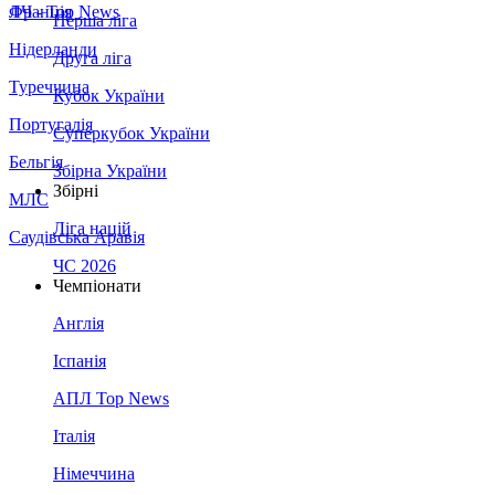
Франція
ЛЧ - Top News
Перша ліга
Нідерланди
Друга ліга
Туреччина
Кубок України
Португалія
Суперкубок України
Бельгія
Збірна України
Збірні
МЛС
Ліга націй
Саудівська Аравія
ЧС 2026
Чемпіонати
Англія
Іспанія
АПЛ Top News
Італія
Німеччина