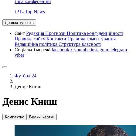
Ліга конференцій
ЛЧ - Top News
До всіх турнірів
Сайт
Редакція
Прогнози
Політика конфіденційності
Правила сайту
Контакти
Правила коментування
Редакційна політика
Структура власності
Соціальні мережі
facebook
x
youtube
instagram
telegram
viber
Футбол 24
Денис Книш
Денис Книш
Компактно
Великі картки