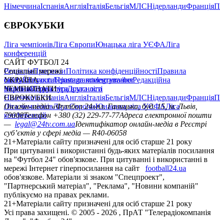
Німеччина
Іспанія
Англія
Італія
Бельгія
МЛС
Нідерланди
Франція
П
ЄВРОКУБКИ
Ліга чемпіонів
Ліга Європи
Юнацька ліга УЄФА
Ліга
конференцій
САЙТ ФУТБОЛ 24
Редакція
Соціальні мережі
Прогнози
Політика конфіденційності
Правила
сайту
facebook
УКРАЇНА
Контакти
x
youtube
Правила коментування
instagram
telegram
viber
Редакційна
політика
Україна
ЧЕМПІОНАТИ
Перша ліга
Структура власності
Друга ліга
Німеччина
ЄВРОКУБКИ
Іспанія
Англія
Італія
Бельгія
МЛС
Нідерланди
Франція
П
Ліга чемпіонів
Онлайн-медіа «Футбол 24»
Ліга Європи
Юнацька ліга УЄФА
пл. Галицька, буд. 15, м. Львів,
Ліга
конференцій
79008
Телефон +380 (32) 229-77-77
Адреса електронної пошти
—
legal@24tv.com.ua
Ідентифікатор онлайн-медіа в Реєстрі
суб’єктів у сфері медіа — R40-06058
21+
Матеріали сайту призначені для осіб старше 21 року
При цитуванні і використанні будь-яких матеріалів посилання
на "Футбол 24" обов'язкове. При цитуванні і використанні в
мережі Інтернет гіперпосилання на сайт
football24.ua
обов'язкове. Матеріали зі знаком "Спецпроект",
"Партнерський матеріал", "Реклама", "Новини компаній"
публікуємо на правах реклами.
21+
Матеріали сайту призначені для осіб старше 21 року
Усi права захищенi. © 2005 -
2026
, ПрАТ "Телерадіокомпанія