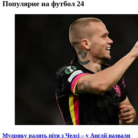
Популярне на футбол 24
Мудрику радять піти з Челсі – у Англії назвали