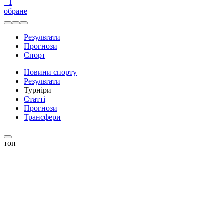
+
1
обране
Результати
Прогнози
Спорт
Новини спорту
Результати
Турніри
Статті
Прогнози
Трансфери
топ