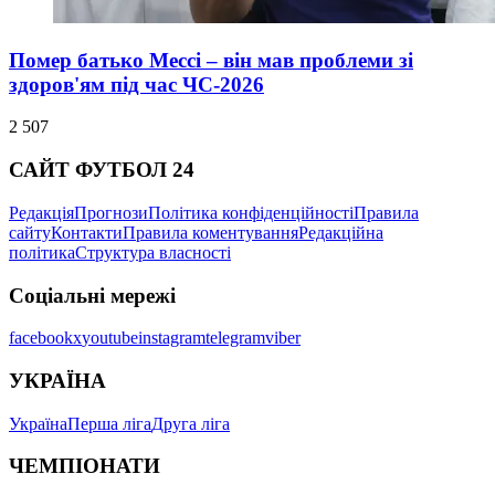
Помер батько Мессі – він мав проблеми зі
здоров'ям під час ЧС-2026
2 507
САЙТ ФУТБОЛ 24
Редакція
Прогнози
Політика конфіденційності
Правила
сайту
Контакти
Правила коментування
Редакційна
політика
Структура власності
Соціальні мережі
facebook
x
youtube
instagram
telegram
viber
УКРАЇНА
Україна
Перша ліга
Друга ліга
ЧЕМПІОНАТИ