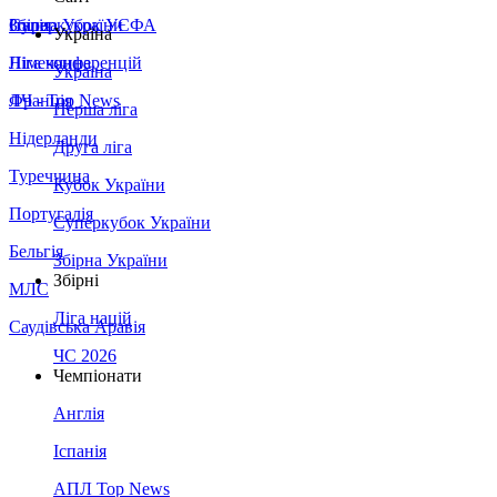
Збірна України
Італія
Суперкубок УЄФА
Україна
Німеччина
Ліга конференцій
Україна
Франція
ЛЧ - Top News
Перша ліга
Нідерланди
Друга ліга
Туреччина
Кубок України
Португалія
Суперкубок України
Бельгія
Збірна України
Збірні
МЛС
Ліга націй
Саудівська Аравія
ЧС 2026
Чемпіонати
Англія
Іспанія
АПЛ Top News