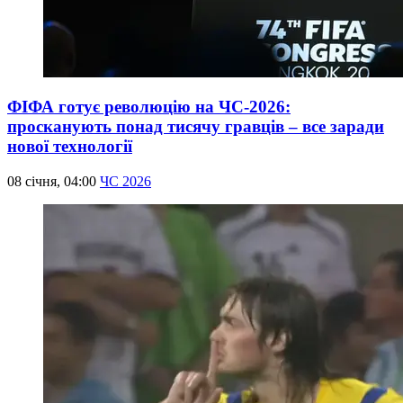
ФІФА готує революцію на ЧС-2026:
просканують понад тисячу гравців – все заради
нової технології
08 січня, 04:00
ЧС 2026