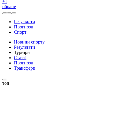
+
1
обране
Результати
Прогнози
Спорт
Новини спорту
Результати
Турніри
Статті
Прогнози
Трансфери
топ