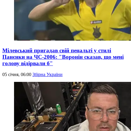
Мілевський пригадав свій пенальті у стилі
Панєнки на ЧС-2006: "Воронін сказав, що мені
голову відірвали б"
05 січня, 06:00
Збірна України