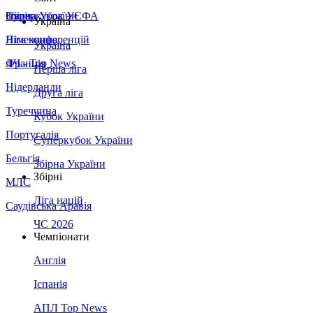
Збірна України
Італія
Суперкубок УЄФА
Україна
Німеччина
Ліга конференцій
Україна
Франція
ЛЧ - Top News
Перша ліга
Нідерланди
Друга ліга
Туреччина
Кубок України
Португалія
Суперкубок України
Бельгія
Збірна України
Збірні
МЛС
Ліга націй
Саудівська Аравія
ЧС 2026
Чемпіонати
Англія
Іспанія
АПЛ Top News