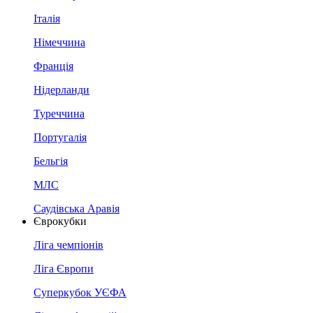
Італія
Німеччина
Франція
Нідерланди
Туреччина
Португалія
Бельгія
МЛС
Саудівська Аравія
Єврокубки
Ліга чемпіонів
Ліга Європи
Суперкубок УЄФА