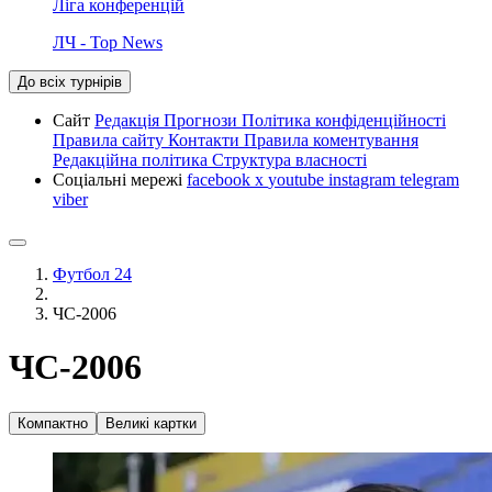
Ліга конференцій
ЛЧ - Top News
До всіх турнірів
Сайт
Редакція
Прогнози
Політика конфіденційності
Правила сайту
Контакти
Правила коментування
Редакційна політика
Структура власності
Соціальні мережі
facebook
x
youtube
instagram
telegram
viber
Футбол 24
ЧС-2006
ЧС-2006
Компактно
Великі картки