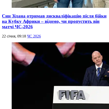
Син Зідана отримав дискваліфікацію після бійки
на Кубку Африки – відомо, чи пропустить він
матчі ЧС-2026
22 січня, 09:18
ЧС 2026