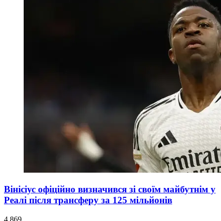
Вінісіус офіційно визначився зі своїм майбутнім у
Реалі після трансферу за 125 мільйонів
4 869