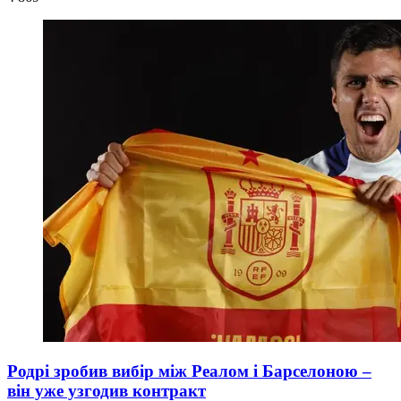
Родрі зробив вибір між Реалом і Барселоною –
він уже узгодив контракт