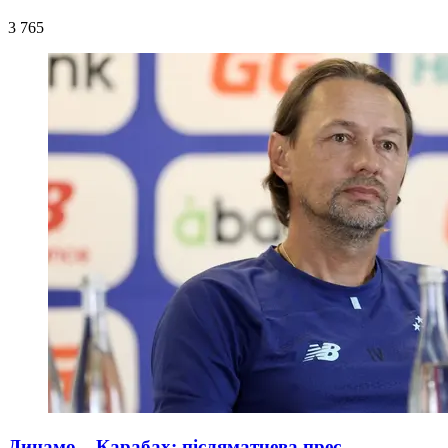
3 765
Динамо – Карабах: післяматчева прес-