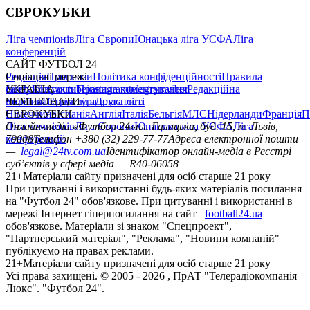
ЄВРОКУБКИ
Ліга чемпіонів
Ліга Європи
Юнацька ліга УЄФА
Ліга
конференцій
САЙТ ФУТБОЛ 24
Редакція
Соціальні мережі
Прогнози
Політика конфіденційності
Правила
сайту
facebook
УКРАЇНА
Контакти
x
youtube
Правила коментування
instagram
telegram
viber
Редакційна
політика
Україна
ЧЕМПІОНАТИ
Перша ліга
Структура власності
Друга ліга
Німеччина
ЄВРОКУБКИ
Іспанія
Англія
Італія
Бельгія
МЛС
Нідерланди
Франція
П
Ліга чемпіонів
Онлайн-медіа «Футбол 24»
Ліга Європи
Юнацька ліга УЄФА
пл. Галицька, буд. 15, м. Львів,
Ліга
конференцій
79008
Телефон +380 (32) 229-77-77
Адреса електронної пошти
—
legal@24tv.com.ua
Ідентифікатор онлайн-медіа в Реєстрі
суб’єктів у сфері медіа — R40-06058
21+
Матеріали сайту призначені для осіб старше 21 року
При цитуванні і використанні будь-яких матеріалів посилання
на "Футбол 24" обов'язкове. При цитуванні і використанні в
мережі Інтернет гіперпосилання на сайт
football24.ua
обов'язкове. Матеріали зі знаком "Спецпроект",
"Партнерський матеріал", "Реклама", "Новини компаній"
публікуємо на правах реклами.
21+
Матеріали сайту призначені для осіб старше 21 року
Усi права захищенi. © 2005 -
2026
, ПрАТ "Телерадіокомпанія
Люкс". "Футбол 24".