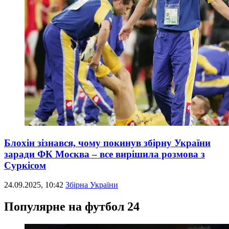
Блохін зізнався, чому покинув збірну України
заради ФК Москва – все вирішила розмова з
Суркісом
24.09.2025, 10:42
Збірна України
Популярне на футбол 24