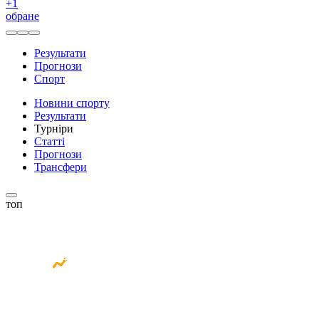
+
1
обране
Результати
Прогнози
Спорт
Новини спорту
Результати
Турніри
Статті
Прогнози
Трансфери
топ