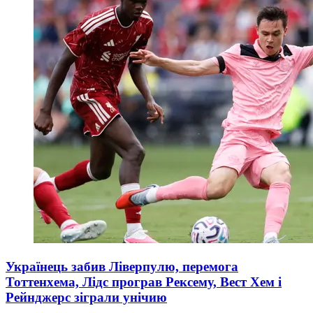
Українець забив Ліверпулю, перемога
Тоттенхема, Лідс програв Рексему, Вест Хем і
Рейнджерс зіграли унічию