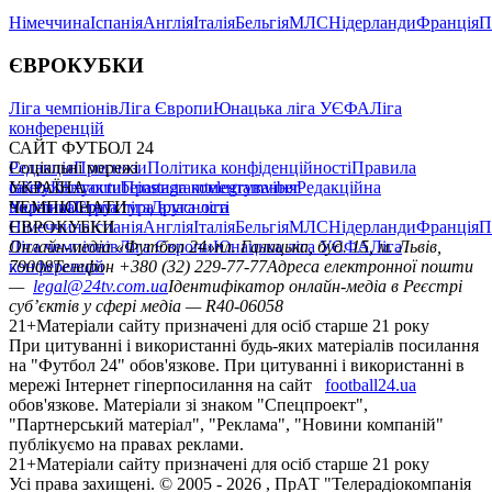
Німеччина
Іспанія
Англія
Італія
Бельгія
МЛС
Нідерланди
Франція
П
ЄВРОКУБКИ
Ліга чемпіонів
Ліга Європи
Юнацька ліга УЄФА
Ліга
конференцій
САЙТ ФУТБОЛ 24
Редакція
Соціальні мережі
Прогнози
Політика конфіденційності
Правила
сайту
facebook
УКРАЇНА
Контакти
x
youtube
Правила коментування
instagram
telegram
viber
Редакційна
політика
Україна
ЧЕМПІОНАТИ
Перша ліга
Структура власності
Друга ліга
Німеччина
ЄВРОКУБКИ
Іспанія
Англія
Італія
Бельгія
МЛС
Нідерланди
Франція
П
Ліга чемпіонів
Онлайн-медіа «Футбол 24»
Ліга Європи
Юнацька ліга УЄФА
пл. Галицька, буд. 15, м. Львів,
Ліга
конференцій
79008
Телефон +380 (32) 229-77-77
Адреса електронної пошти
—
legal@24tv.com.ua
Ідентифікатор онлайн-медіа в Реєстрі
суб’єктів у сфері медіа — R40-06058
21+
Матеріали сайту призначені для осіб старше 21 року
При цитуванні і використанні будь-яких матеріалів посилання
на "Футбол 24" обов'язкове. При цитуванні і використанні в
мережі Інтернет гіперпосилання на сайт
football24.ua
обов'язкове. Матеріали зі знаком "Спецпроект",
"Партнерський матеріал", "Реклама", "Новини компаній"
публікуємо на правах реклами.
21+
Матеріали сайту призначені для осіб старше 21 року
Усi права захищенi. © 2005 -
2026
, ПрАТ "Телерадіокомпанія