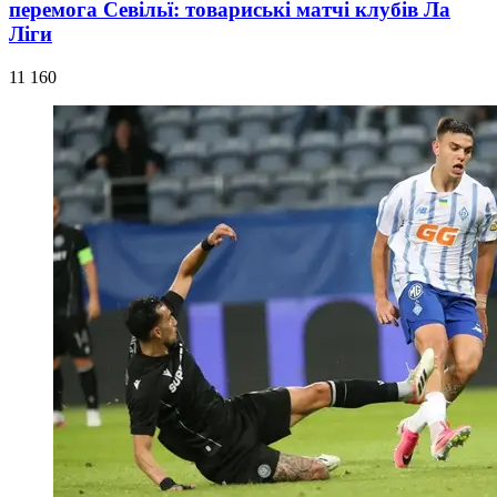
перемога Севільї: товариські матчі клубів Ла
Ліги
11 160