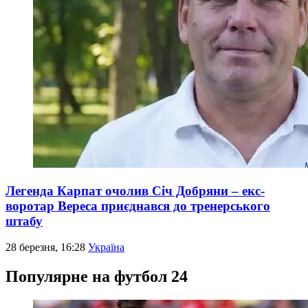
Легенда Карпат очолив Січ Добряни – екс-
воротар Вереса приєднався до тренерського
штабу
28 березня, 16:28
Україна
Популярне на футбол 24