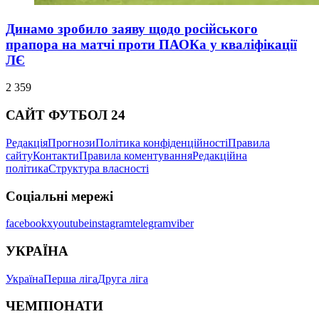
Динамо зробило заяву щодо російського
прапора на матчі проти ПАОКа у кваліфікації
ЛЄ
2 359
САЙТ ФУТБОЛ 24
Редакція
Прогнози
Політика конфіденційності
Правила
сайту
Контакти
Правила коментування
Редакційна
політика
Структура власності
Соціальні мережі
facebook
x
youtube
instagram
telegram
viber
УКРАЇНА
Україна
Перша ліга
Друга ліга
ЧЕМПІОНАТИ