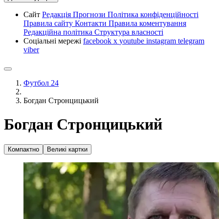
Сайт
Редакція
Прогнози
Політика конфіденційності
Правила сайту
Контакти
Правила коментування
Редакційна політика
Структура власності
Соціальні мережі
facebook
x
youtube
instagram
telegram
viber
Футбол 24
Богдан Стронцицький
Богдан Стронцицький
Компактно
Великі картки