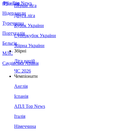
Франція
ЛЧ - Top News
Перша ліга
Нідерланди
Друга ліга
Туреччина
Кубок України
Португалія
Суперкубок України
Бельгія
Збірна України
Збірні
МЛС
Ліга націй
Саудівська Аравія
ЧС 2026
Чемпіонати
Англія
Іспанія
АПЛ Top News
Італія
Німеччина