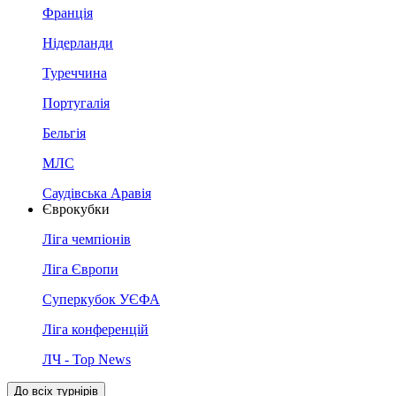
Франція
Нідерланди
Туреччина
Португалія
Бельгія
МЛС
Саудівська Аравія
Єврокубки
Ліга чемпіонів
Ліга Європи
Суперкубок УЄФА
Ліга конференцій
ЛЧ - Top News
До всіх турнірів