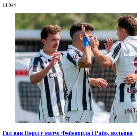
14 044
Гол ван Персі у матчі Фейєнорда і Райо, вольова