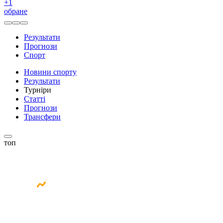
+
1
обране
Результати
Прогнози
Спорт
Новини спорту
Результати
Турніри
Статті
Прогнози
Трансфери
топ