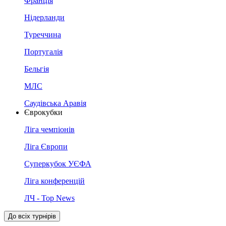
Франція
Нідерланди
Туреччина
Португалія
Бельгія
МЛС
Саудівська Аравія
Єврокубки
Ліга чемпіонів
Ліга Європи
Суперкубок УЄФА
Ліга конференцій
ЛЧ - Top News
До всіх турнірів