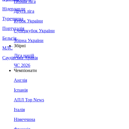
Перша ліга
Нідерланди
Друга ліга
Туреччина
Кубок України
Португалія
Суперкубок України
Бельгія
Збірна України
Збірні
МЛС
Ліга націй
Саудівська Аравія
ЧС 2026
Чемпіонати
Англія
Іспанія
АПЛ Top News
Італія
Німеччина