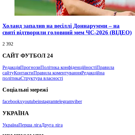
Холанд запалив на весіллі Доннарумми – на
святі відтворили головний мем ЧС-2026 (ВІДЕО)
2 392
САЙТ ФУТБОЛ 24
Редакція
Прогнози
Політика конфіденційності
Правила
сайту
Контакти
Правила коментування
Редакційна
політика
Структура власності
Соціальні мережі
facebook
x
youtube
instagram
telegram
viber
УКРАЇНА
Україна
Перша ліга
Друга ліга