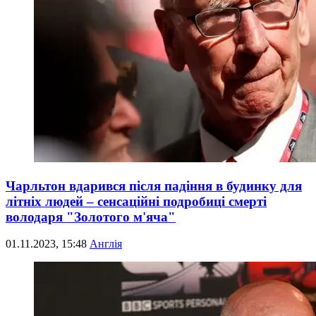
Чарльтон вдарився після падіння в будинку для
літніх людей – сенсаційні подробиці смерті
володаря "Золотого м'яча"
01.11.2023, 15:48
Англія