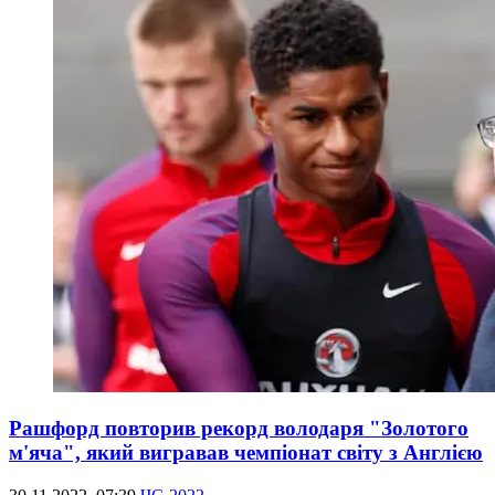
Рашфорд повторив рекорд володаря "Золотого
м'яча", який вигравав чемпіонат світу з Англією