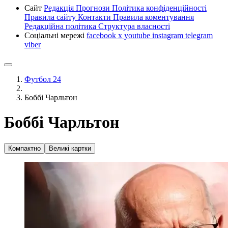
Сайт
Редакція
Прогнози
Політика конфіденційності
Правила сайту
Контакти
Правила коментування
Редакційна політика
Структура власності
Соціальні мережі
facebook
x
youtube
instagram
telegram
viber
Футбол 24
Боббі Чарльтон
Боббі Чарльтон
Компактно
Великі картки