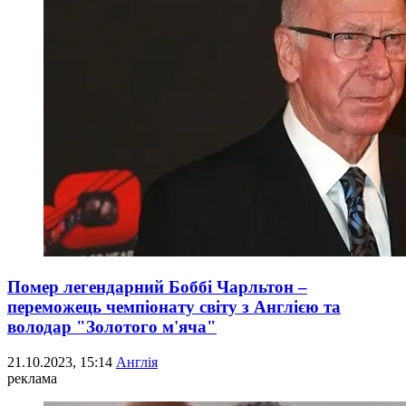
Помер легендарний Боббі Чарльтон –
переможець чемпіонату світу з Англією та
володар "Золотого м'яча"
21.10.2023, 15:14
Англія
реклама