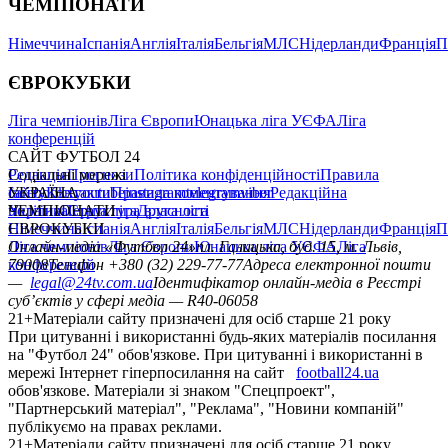
ЧЕМПІОНАТИ
Німеччина
Іспанія
Англія
Італія
Бельгія
МЛС
Нідерланди
Франція
П
ЄВРОКУБКИ
Ліга чемпіонів
Ліга Європи
Юнацька ліга УЄФА
Ліга
конференцій
САЙТ ФУТБОЛ 24
Редакція
Соціальні мережі
Прогнози
Політика конфіденційності
Правила
сайту
facebook
УКРАЇНА
Контакти
x
youtube
Правила коментування
instagram
telegram
viber
Редакційна
політика
Україна
ЧЕМПІОНАТИ
Перша ліга
Структура власності
Друга ліга
Німеччина
ЄВРОКУБКИ
Іспанія
Англія
Італія
Бельгія
МЛС
Нідерланди
Франція
П
Ліга чемпіонів
Онлайн-медіа «Футбол 24»
Ліга Європи
Юнацька ліга УЄФА
пл. Галицька, буд. 15, м. Львів,
Ліга
конференцій
79008
Телефон +380 (32) 229-77-77
Адреса електронної пошти
—
legal@24tv.com.ua
Ідентифікатор онлайн-медіа в Реєстрі
суб’єктів у сфері медіа — R40-06058
21+
Матеріали сайту призначені для осіб старше 21 року
При цитуванні і використанні будь-яких матеріалів посилання
на "Футбол 24" обов'язкове. При цитуванні і використанні в
мережі Інтернет гіперпосилання на сайт
football24.ua
обов'язкове. Матеріали зі знаком "Спецпроект",
"Партнерський матеріал", "Реклама", "Новини компаній"
публікуємо на правах реклами.
21+
Матеріали сайту призначені для осіб старше 21 року