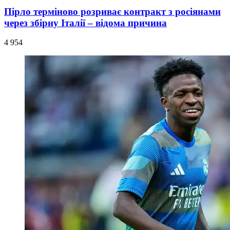
Пірло терміново розриває контракт з росіянами
через збірну Італії – відома причина
4 954