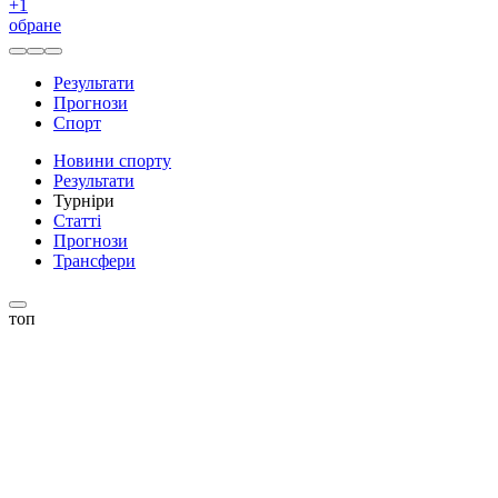
+
1
обране
Результати
Прогнози
Спорт
Новини спорту
Результати
Турніри
Статті
Прогнози
Трансфери
топ