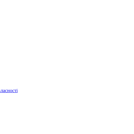
ласності