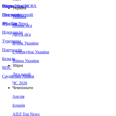
Збірна України
Італія
Суперкубок УЄФА
Україна
Німеччина
Ліга конференцій
Україна
Франція
ЛЧ - Top News
Перша ліга
Нідерланди
Друга ліга
Туреччина
Кубок України
Португалія
Суперкубок України
Бельгія
Збірна України
Збірні
МЛС
Ліга націй
Саудівська Аравія
ЧС 2026
Чемпіонати
Англія
Іспанія
АПЛ Top News