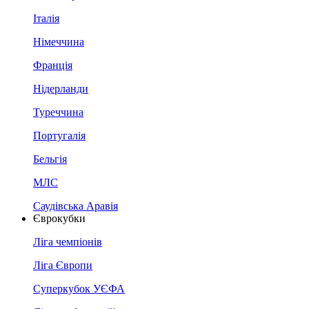
Італія
Німеччина
Франція
Нідерланди
Туреччина
Португалія
Бельгія
МЛС
Саудівська Аравія
Єврокубки
Ліга чемпіонів
Ліга Європи
Суперкубок УЄФА