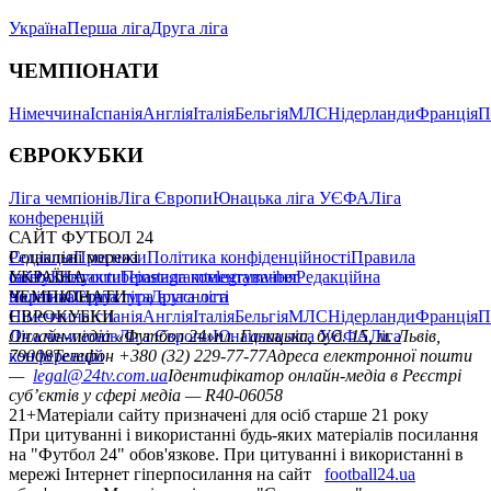
Україна
Перша ліга
Друга ліга
ЧЕМПІОНАТИ
Німеччина
Іспанія
Англія
Італія
Бельгія
МЛС
Нідерланди
Франція
П
ЄВРОКУБКИ
Ліга чемпіонів
Ліга Європи
Юнацька ліга УЄФА
Ліга
конференцій
САЙТ ФУТБОЛ 24
Редакція
Соціальні мережі
Прогнози
Політика конфіденційності
Правила
сайту
facebook
УКРАЇНА
Контакти
x
youtube
Правила коментування
instagram
telegram
viber
Редакційна
політика
Україна
ЧЕМПІОНАТИ
Перша ліга
Структура власності
Друга ліга
Німеччина
ЄВРОКУБКИ
Іспанія
Англія
Італія
Бельгія
МЛС
Нідерланди
Франція
П
Ліга чемпіонів
Онлайн-медіа «Футбол 24»
Ліга Європи
Юнацька ліга УЄФА
пл. Галицька, буд. 15, м. Львів,
Ліга
конференцій
79008
Телефон +380 (32) 229-77-77
Адреса електронної пошти
—
legal@24tv.com.ua
Ідентифікатор онлайн-медіа в Реєстрі
суб’єктів у сфері медіа — R40-06058
21+
Матеріали сайту призначені для осіб старше 21 року
При цитуванні і використанні будь-яких матеріалів посилання
на "Футбол 24" обов'язкове. При цитуванні і використанні в
мережі Інтернет гіперпосилання на сайт
football24.ua