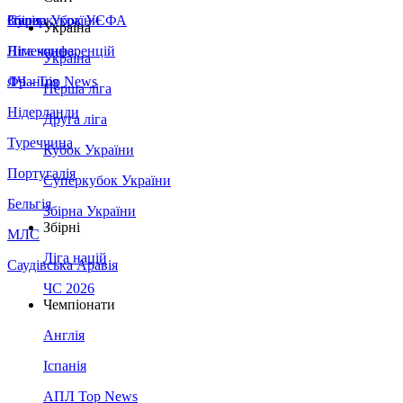
Збірна України
Італія
Суперкубок УЄФА
Україна
Німеччина
Ліга конференцій
Україна
Франція
ЛЧ - Top News
Перша ліга
Нідерланди
Друга ліга
Туреччина
Кубок України
Португалія
Суперкубок України
Бельгія
Збірна України
Збірні
МЛС
Ліга націй
Саудівська Аравія
ЧС 2026
Чемпіонати
Англія
Іспанія
АПЛ Top News