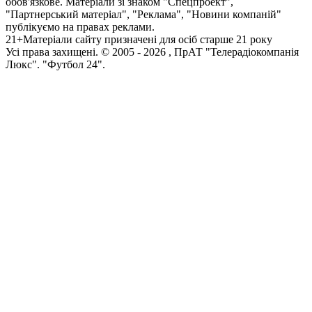
обов'язкове. Матеріали зі знаком "Спецпроект",
"Партнерський матеріал", "Реклама", "Новини компаній"
публікуємо на правах реклами.
21+
Матеріали сайту призначені для осіб старше 21 року
Усi права захищенi. © 2005 -
2026
, ПрАТ "Телерадіокомпанія
Люкс". "Футбол 24".