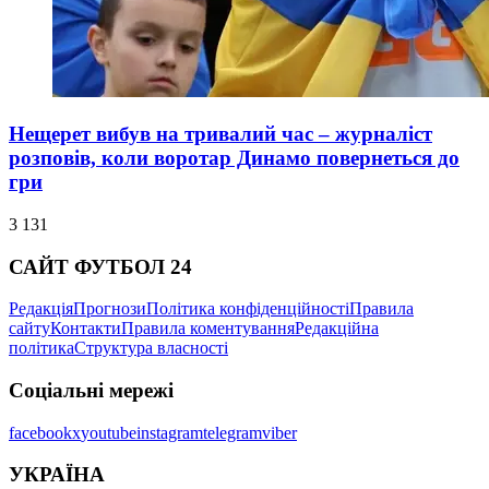
Нещерет вибув на тривалий час – журналіст
розповів, коли воротар Динамо повернеться до
гри
3 131
САЙТ ФУТБОЛ 24
Редакція
Прогнози
Політика конфіденційності
Правила
сайту
Контакти
Правила коментування
Редакційна
політика
Структура власності
Соціальні мережі
facebook
x
youtube
instagram
telegram
viber
УКРАЇНА