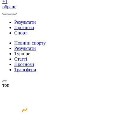
+
1
обране
Результати
Прогнози
Спорт
Новини спорту
Результати
Турніри
Статті
Прогнози
Трансфери
топ