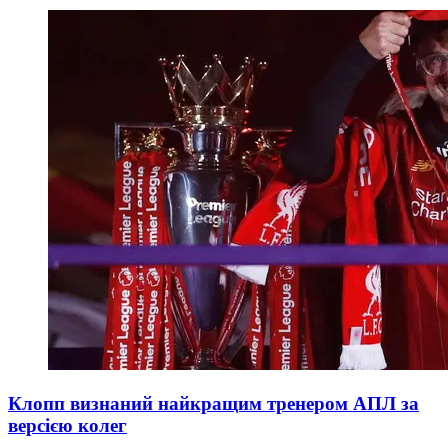
Клопп визнаний найкращим тренером АПЛ за
версією колег