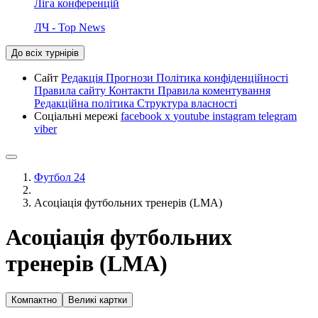
Ліга конференцій
ЛЧ - Top News
До всіх турнірів
Сайт
Редакція
Прогнози
Політика конфіденційності
Правила сайту
Контакти
Правила коментування
Редакційна політика
Структура власності
Соціальні мережі
facebook
x
youtube
instagram
telegram
viber
Футбол 24
Асоціація футбольних тренерів (LMA)
Асоціація футбольних
тренерів (LMA)
Компактно
Великі картки