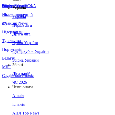
Збірна України
Італія
Суперкубок УЄФА
Україна
Німеччина
Ліга конференцій
Україна
Франція
ЛЧ - Top News
Перша ліга
Нідерланди
Друга ліга
Туреччина
Кубок України
Португалія
Суперкубок України
Бельгія
Збірна України
Збірні
МЛС
Ліга націй
Саудівська Аравія
ЧС 2026
Чемпіонати
Англія
Іспанія
АПЛ Top News