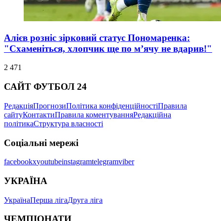
Алієв розніс зірковий статус Пономаренка:
"Схаменіться, хлопчик ще по м’ячу не вдарив!"
2 471
САЙТ ФУТБОЛ 24
Редакція
Прогнози
Політика конфіденційності
Правила
сайту
Контакти
Правила коментування
Редакційна
політика
Структура власності
Соціальні мережі
facebook
x
youtube
instagram
telegram
viber
УКРАЇНА
Україна
Перша ліга
Друга ліга
ЧЕМПІОНАТИ