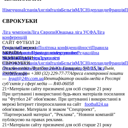
Німеччина
Іспанія
Англія
Італія
Бельгія
МЛС
Нідерланди
Франція
П
ЄВРОКУБКИ
Ліга чемпіонів
Ліга Європи
Юнацька ліга УЄФА
Ліга
конференцій
САЙТ ФУТБОЛ 24
Редакція
Соціальні мережі
Прогнози
Політика конфіденційності
Правила
сайту
facebook
УКРАЇНА
Контакти
x
youtube
Правила коментування
instagram
telegram
viber
Редакційна
політика
Україна
ЧЕМПІОНАТИ
Перша ліга
Структура власності
Друга ліга
Німеччина
ЄВРОКУБКИ
Іспанія
Англія
Італія
Бельгія
МЛС
Нідерланди
Франція
П
Ліга чемпіонів
Онлайн-медіа «Футбол 24»
Ліга Європи
Юнацька ліга УЄФА
пл. Галицька, буд. 15, м. Львів,
Ліга
конференцій
79008
Телефон +380 (32) 229-77-77
Адреса електронної пошти
—
legal@24tv.com.ua
Ідентифікатор онлайн-медіа в Реєстрі
суб’єктів у сфері медіа — R40-06058
21+
Матеріали сайту призначені для осіб старше 21 року
При цитуванні і використанні будь-яких матеріалів посилання
на "Футбол 24" обов'язкове. При цитуванні і використанні в
мережі Інтернет гіперпосилання на сайт
football24.ua
обов'язкове. Матеріали зі знаком "Спецпроект",
"Партнерський матеріал", "Реклама", "Новини компаній"
публікуємо на правах реклами.
21+
Матеріали сайту призначені для осіб старше 21 року