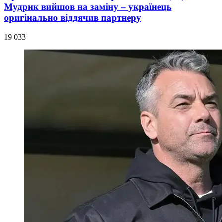
Мудрик вийшов на заміну – українець
оригінально віддячив партнеру
19 033