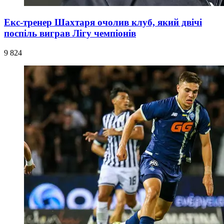
Екс-тренер Шахтаря очолив клуб, який двічі
поспіль виграв Лігу чемпіонів
9 824