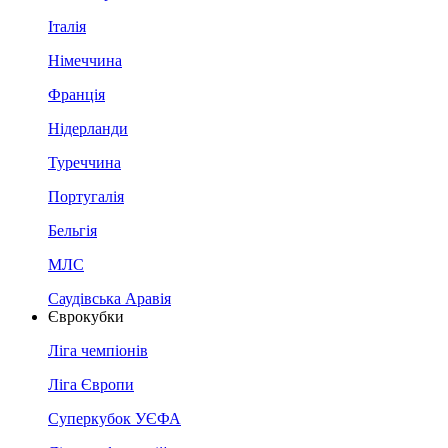
Італія
Німеччина
Франція
Нідерланди
Туреччина
Португалія
Бельгія
МЛС
Саудівська Аравія
Єврокубки
Ліга чемпіонів
Ліга Європи
Суперкубок УЄФА