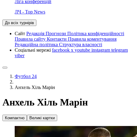
Ліга конференцій
ЛЧ - Top News
До всіх турнірів
Сайт
Редакція
Прогнози
Політика конфіденційності
Правила сайту
Контакти
Правила коментування
Редакційна політика
Структура власності
Соціальні мережі
facebook
x
youtube
instagram
telegram
viber
Футбол 24
Анхель Хіль Марін
Анхель Хіль Марін
Компактно
Великі картки