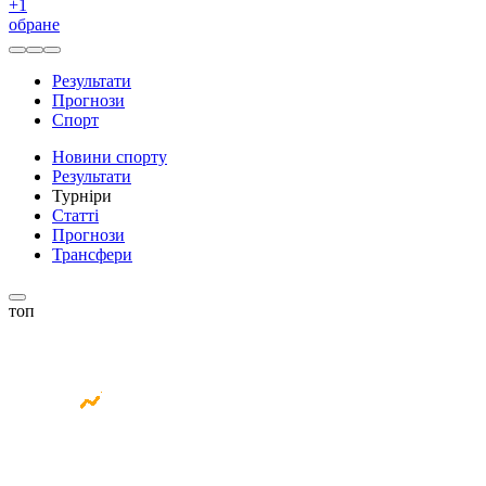
+
1
обране
Результати
Прогнози
Спорт
Новини спорту
Результати
Турніри
Статті
Прогнози
Трансфери
топ