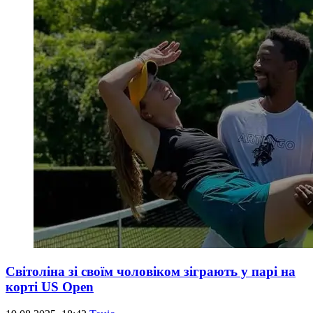
Світоліна зі своїм чоловіком зіграють у парі на
корті US Open