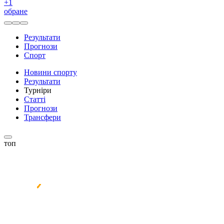
+
1
обране
Результати
Прогнози
Спорт
Новини спорту
Результати
Турніри
Статті
Прогнози
Трансфери
топ