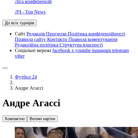
Ліга конференцій
ЛЧ - Top News
До всіх турнірів
Сайт
Редакція
Прогнози
Політика конфіденційності
Правила сайту
Контакти
Правила коментування
Редакційна політика
Структура власності
Соціальні мережі
facebook
x
youtube
instagram
telegram
viber
Футбол 24
Андре Агассі
Андре Агассі
Компактно
Великі картки