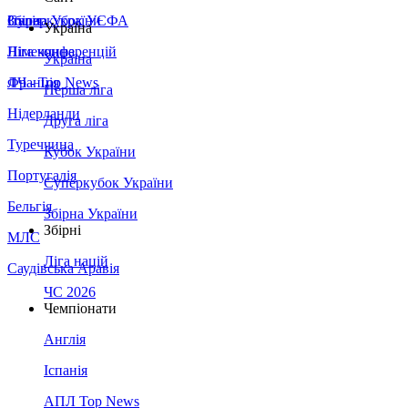
Збірна України
Італія
Суперкубок УЄФА
Україна
Німеччина
Ліга конференцій
Україна
Франція
ЛЧ - Top News
Перша ліга
Нідерланди
Друга ліга
Туреччина
Кубок України
Португалія
Суперкубок України
Бельгія
Збірна України
Збірні
МЛС
Ліга націй
Саудівська Аравія
ЧС 2026
Чемпіонати
Англія
Іспанія
АПЛ Top News