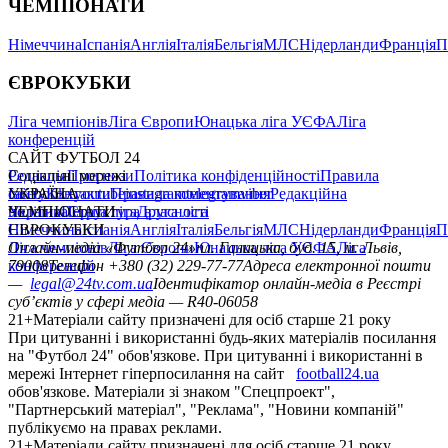
ЧЕМПІОНАТИ
Німеччина
Іспанія
Англія
Італія
Бельгія
МЛС
Нідерланди
Франція
П
ЄВРОКУБКИ
Ліга чемпіонів
Ліга Європи
Юнацька ліга УЄФА
Ліга
конференцій
САЙТ ФУТБОЛ 24
Редакція
Соціальні мережі
Прогнози
Політика конфіденційності
Правила
сайту
facebook
УКРАЇНА
Контакти
x
youtube
Правила коментування
instagram
telegram
viber
Редакційна
політика
Україна
ЧЕМПІОНАТИ
Перша ліга
Структура власності
Друга ліга
Німеччина
ЄВРОКУБКИ
Іспанія
Англія
Італія
Бельгія
МЛС
Нідерланди
Франція
П
Ліга чемпіонів
Онлайн-медіа «Футбол 24»
Ліга Європи
Юнацька ліга УЄФА
пл. Галицька, буд. 15, м. Львів,
Ліга
конференцій
79008
Телефон +380 (32) 229-77-77
Адреса електронної пошти
—
legal@24tv.com.ua
Ідентифікатор онлайн-медіа в Реєстрі
суб’єктів у сфері медіа — R40-06058
21+
Матеріали сайту призначені для осіб старше 21 року
При цитуванні і використанні будь-яких матеріалів посилання
на "Футбол 24" обов'язкове. При цитуванні і використанні в
мережі Інтернет гіперпосилання на сайт
football24.ua
обов'язкове. Матеріали зі знаком "Спецпроект",
"Партнерський матеріал", "Реклама", "Новини компаній"
публікуємо на правах реклами.
21+
Матеріали сайту призначені для осіб старше 21 року