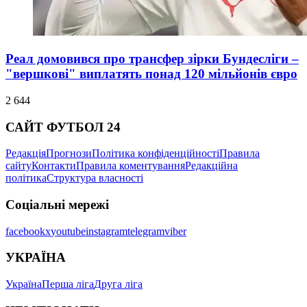
Реал домовився про трансфер зірки Бундесліги –
"вершкові" виплатять понад 120 мільйонів євро
2 644
САЙТ ФУТБОЛ 24
Редакція
Прогнози
Політика конфіденційності
Правила
сайту
Контакти
Правила коментування
Редакційна
політика
Структура власності
Соціальні мережі
facebook
x
youtube
instagram
telegram
viber
УКРАЇНА
Україна
Перша ліга
Друга ліга