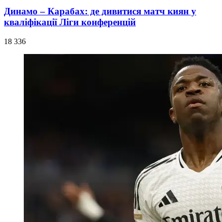
Динамо – Карабах: де дивитися матч киян у
кваліфікації Ліги конференцій
18 336