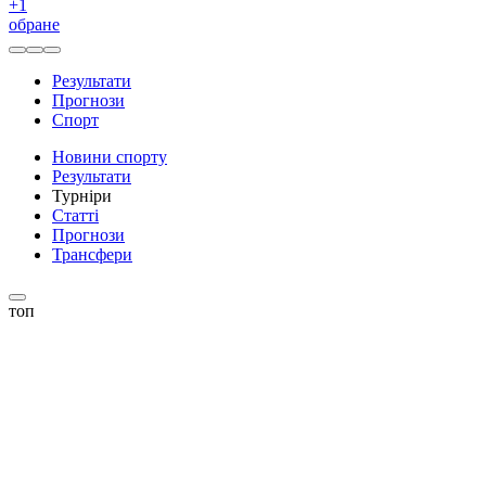
+
1
обране
Результати
Прогнози
Спорт
Новини спорту
Результати
Турніри
Статті
Прогнози
Трансфери
топ