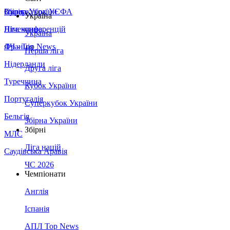
Збірна України
Італія
Суперкубок УЄФА
Україна
Німеччина
Ліга конференцій
Україна
Франція
ЛЧ - Top News
Перша ліга
Нідерланди
Друга ліга
Туреччина
Кубок України
Португалія
Суперкубок України
Бельгія
Збірна України
Збірні
МЛС
Ліга націй
Саудівська Аравія
ЧС 2026
Чемпіонати
Англія
Іспанія
АПЛ Top News