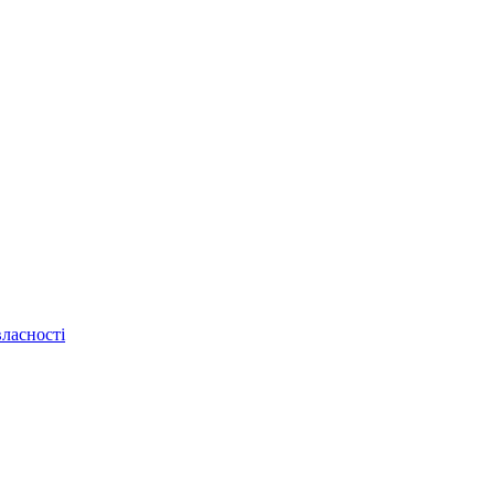
ласності