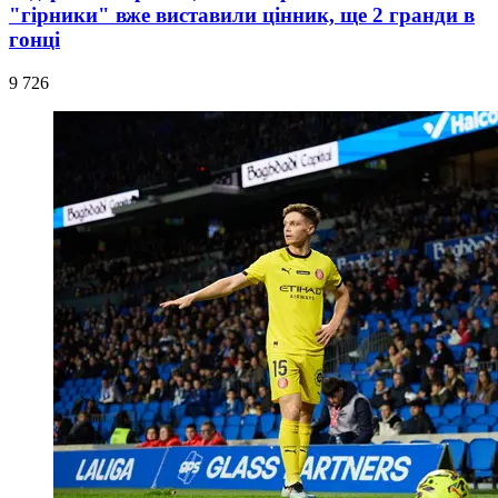
"гірники" вже виставили цінник, ще 2 гранди в
гонці
9 726