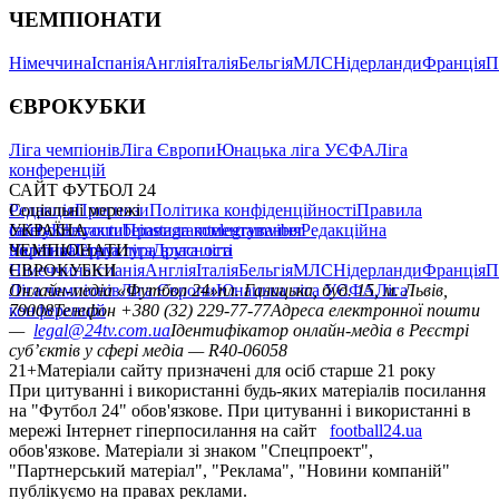
ЧЕМПІОНАТИ
Німеччина
Іспанія
Англія
Італія
Бельгія
МЛС
Нідерланди
Франція
П
ЄВРОКУБКИ
Ліга чемпіонів
Ліга Європи
Юнацька ліга УЄФА
Ліга
конференцій
САЙТ ФУТБОЛ 24
Редакція
Соціальні мережі
Прогнози
Політика конфіденційності
Правила
сайту
facebook
УКРАЇНА
Контакти
x
youtube
Правила коментування
instagram
telegram
viber
Редакційна
політика
Україна
ЧЕМПІОНАТИ
Перша ліга
Структура власності
Друга ліга
Німеччина
ЄВРОКУБКИ
Іспанія
Англія
Італія
Бельгія
МЛС
Нідерланди
Франція
П
Ліга чемпіонів
Онлайн-медіа «Футбол 24»
Ліга Європи
Юнацька ліга УЄФА
пл. Галицька, буд. 15, м. Львів,
Ліга
конференцій
79008
Телефон +380 (32) 229-77-77
Адреса електронної пошти
—
legal@24tv.com.ua
Ідентифікатор онлайн-медіа в Реєстрі
суб’єктів у сфері медіа — R40-06058
21+
Матеріали сайту призначені для осіб старше 21 року
При цитуванні і використанні будь-яких матеріалів посилання
на "Футбол 24" обов'язкове. При цитуванні і використанні в
мережі Інтернет гіперпосилання на сайт
football24.ua
обов'язкове. Матеріали зі знаком "Спецпроект",
"Партнерський матеріал", "Реклама", "Новини компаній"
публікуємо на правах реклами.