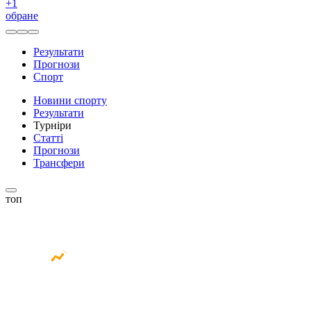
+
1
обране
Результати
Прогнози
Спорт
Новини спорту
Результати
Турніри
Статті
Прогнози
Трансфери
топ