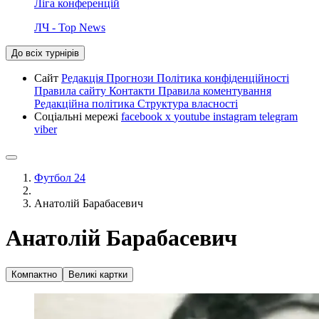
Ліга конференцій
ЛЧ - Top News
До всіх турнірів
Сайт
Редакція
Прогнози
Політика конфіденційності
Правила сайту
Контакти
Правила коментування
Редакційна політика
Структура власності
Соціальні мережі
facebook
x
youtube
instagram
telegram
viber
Футбол 24
Анатолій Барабасевич
Анатолій Барабасевич
Компактно
Великі картки