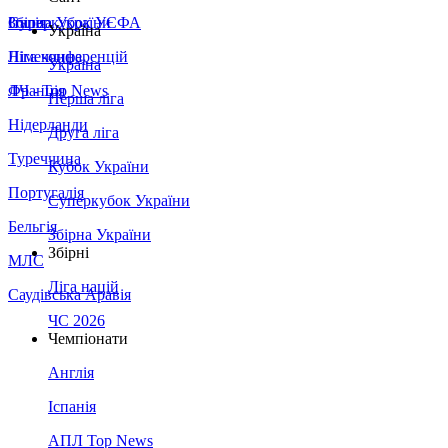
Збірна України
Італія
Суперкубок УЄФА
Україна
Німеччина
Ліга конференцій
Україна
Франція
ЛЧ - Top News
Перша ліга
Нідерланди
Друга ліга
Туреччина
Кубок України
Португалія
Суперкубок України
Бельгія
Збірна України
Збірні
МЛС
Ліга націй
Саудівська Аравія
ЧС 2026
Чемпіонати
Англія
Іспанія
АПЛ Top News