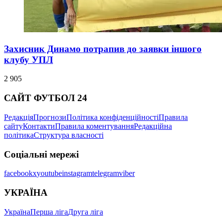
Захисник Динамо потрапив до заявки іншого
клубу УПЛ
2 905
САЙТ ФУТБОЛ 24
Редакція
Прогнози
Політика конфіденційності
Правила
сайту
Контакти
Правила коментування
Редакційна
політика
Структура власності
Соціальні мережі
facebook
x
youtube
instagram
telegram
viber
УКРАЇНА
Україна
Перша ліга
Друга ліга