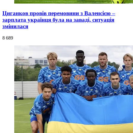
Циганков провів перемовини з Валенсією –
зарплата українця була на заваді, ситуація
змінилася
8 689