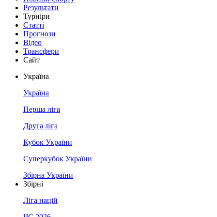
Результати
Турніри
Статті
Прогнози
Відео
Трансфери
Сайт
Україна
Україна
Перша ліга
Друга ліга
Кубок України
Суперкубок України
Збірна України
Збірні
Ліга націй
ЧС 2026