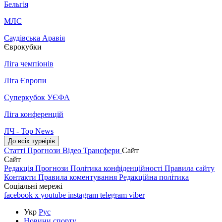
Бельгія
МЛС
Саудівська Аравія
Єврокубки
Ліга чемпіонів
Ліга Європи
Суперкубок УЄФА
Ліга конференцій
ЛЧ - Top News
До всіх турнірів
Статті
Прогнози
Відео
Трансфери
Сайт
Сайт
Редакція
Прогнози
Політика конфіденційності
Правила сайту
Контакти
Правила коментування
Редакційна політика
Соціальні мережі
facebook
x
youtube
instagram
telegram
viber
Укр
Рус
Новини спорту