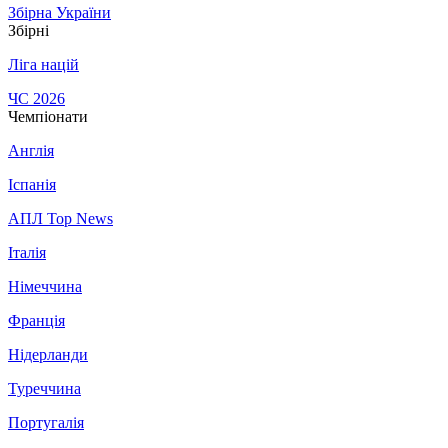
Збірна України
Збірні
Ліга націй
ЧС 2026
Чемпіонати
Англія
Іспанія
АПЛ Top News
Італія
Німеччина
Франція
Нідерланди
Туреччина
Португалія