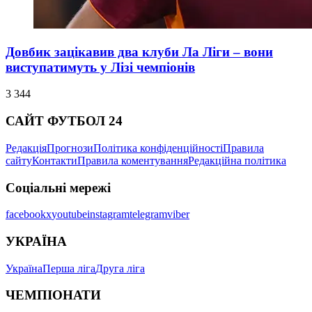
Довбик зацікавив два клуби Ла Ліги – вони
виступатимуть у Лізі чемпіонів
3 344
САЙТ ФУТБОЛ 24
Редакція
Прогнози
Політика конфіденційності
Правила
сайту
Контакти
Правила коментування
Редакційна політика
Соціальні мережі
facebook
x
youtube
instagram
telegram
viber
УКРАЇНА
Україна
Перша ліга
Друга ліга
ЧЕМПІОНАТИ