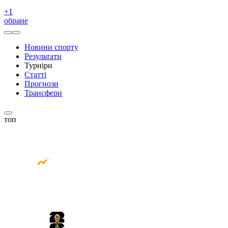
+
1
обране
Новини спорту
Результати
Турніри
Статті
Прогнози
Трансфери
топ