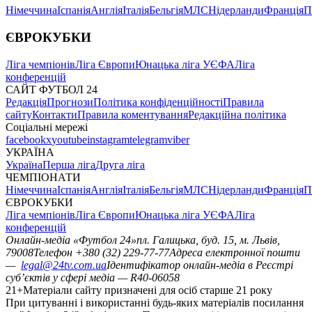
Німеччина
Іспанія
Англія
Італія
Бельгія
МЛС
Нідерланди
Франція
П
ЄВРОКУБКИ
Ліга чемпіонів
Ліга Європи
Юнацька ліга УЄФА
Ліга
конференцій
САЙТ ФУТБОЛ 24
Редакція
Прогнози
Політика конфіденційності
Правила
сайту
Контакти
Правила коментування
Редакційна політика
Соціальні мережі
facebook
x
youtube
instagram
telegram
viber
УКРАЇНА
Україна
Перша ліга
Друга ліга
ЧЕМПІОНАТИ
Німеччина
Іспанія
Англія
Італія
Бельгія
МЛС
Нідерланди
Франція
П
ЄВРОКУБКИ
Ліга чемпіонів
Ліга Європи
Юнацька ліга УЄФА
Ліга
конференцій
Онлайн-медіа «Футбол 24»
пл. Галицька, буд. 15, м. Львів,
79008
Телефон +380 (32) 229-77-77
Адреса електронної пошти
—
legal@24tv.com.ua
Ідентифікатор онлайн-медіа в Реєстрі
суб’єктів у сфері медіа — R40-06058
21+
Матеріали сайту призначені для осіб старше 21 року
При цитуванні і використанні будь-яких матеріалів посилання