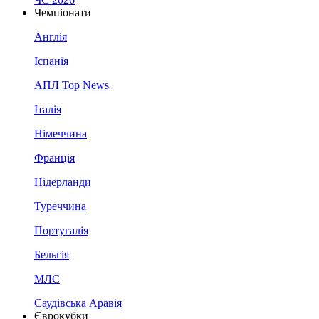
Чемпіонати
Англія
Іспанія
АПЛ Top News
Італія
Німеччина
Франція
Нідерланди
Туреччина
Португалія
Бельгія
МЛС
Саудівська Аравія
Єврокубки