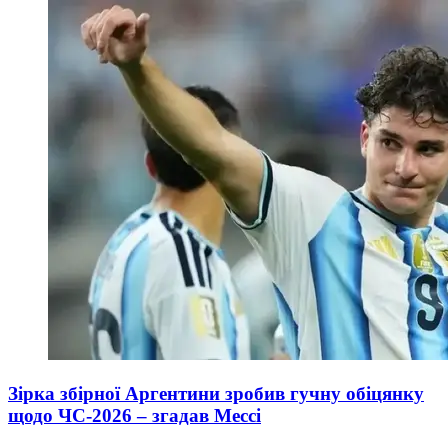
Зірка збірної Аргентини зробив гучну обіцянку
щодо ЧС-2026 – згадав Мессі