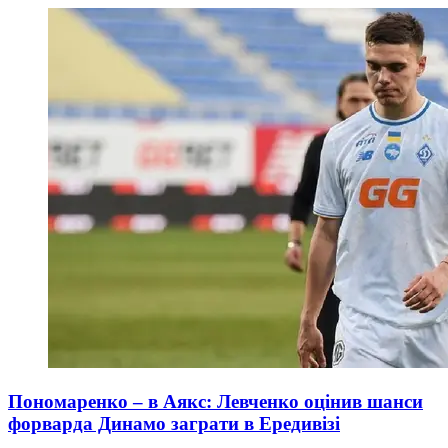
Пономаренко – в Аякс: Левченко оцінив шанси
форварда Динамо заграти в Ередивізі