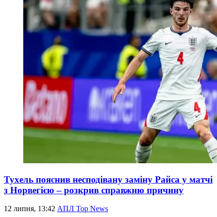
Тухель пояснив несподівану заміну Райса у матчі
з Норвегією – розкрив справжню причину
12 липня, 13:42
АПЛ Top News