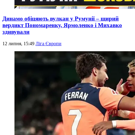
Динамо обіцяють вулкан у Румунії – щирий
вердикт Пономаренку, Ярмоленко і Михавко
здивували
12 липня, 15:49
Ліга Європи