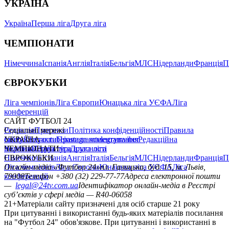
УКРАЇНА
Україна
Перша ліга
Друга ліга
ЧЕМПІОНАТИ
Німеччина
Іспанія
Англія
Італія
Бельгія
МЛС
Нідерланди
Франція
П
ЄВРОКУБКИ
Ліга чемпіонів
Ліга Європи
Юнацька ліга УЄФА
Ліга
конференцій
САЙТ ФУТБОЛ 24
Редакція
Соціальні мережі
Прогнози
Політика конфіденційності
Правила
сайту
facebook
УКРАЇНА
Контакти
x
youtube
Правила коментування
instagram
telegram
viber
Редакційна
політика
Україна
ЧЕМПІОНАТИ
Перша ліга
Структура власності
Друга ліга
Німеччина
ЄВРОКУБКИ
Іспанія
Англія
Італія
Бельгія
МЛС
Нідерланди
Франція
П
Ліга чемпіонів
Онлайн-медіа «Футбол 24»
Ліга Європи
Юнацька ліга УЄФА
пл. Галицька, буд. 15, м. Львів,
Ліга
конференцій
79008
Телефон +380 (32) 229-77-77
Адреса електронної пошти
—
legal@24tv.com.ua
Ідентифікатор онлайн-медіа в Реєстрі
суб’єктів у сфері медіа — R40-06058
21+
Матеріали сайту призначені для осіб старше 21 року
При цитуванні і використанні будь-яких матеріалів посилання
на "Футбол 24" обов'язкове. При цитуванні і використанні в