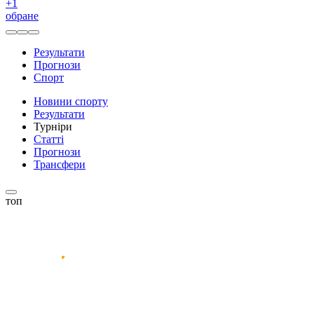
+
1
обране
Результати
Прогнози
Спорт
Новини спорту
Результати
Турніри
Статті
Прогнози
Трансфери
топ