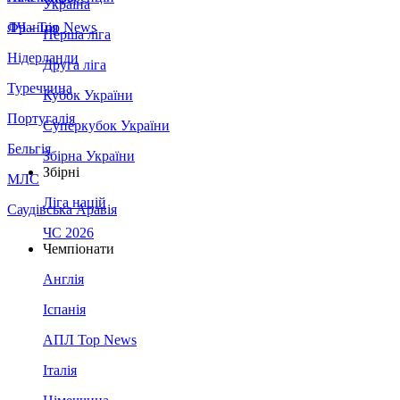
Україна
Франція
ЛЧ - Top News
Перша ліга
Нідерланди
Друга ліга
Туреччина
Кубок України
Португалія
Суперкубок України
Бельгія
Збірна України
Збірні
МЛС
Ліга націй
Саудівська Аравія
ЧС 2026
Чемпіонати
Англія
Іспанія
АПЛ Top News
Італія