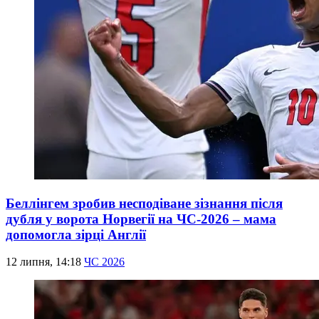
Беллінгем зробив несподіване зізнання після
дубля у ворота Норвегії на ЧС-2026 – мама
допомогла зірці Англії
12 липня, 14:18
ЧС 2026