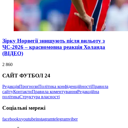
Зірку Норвегії знищують після вильоту з
ЧС-2026 – красномовна реакція Холанда
(ВІДЕО)
2 860
САЙТ ФУТБОЛ 24
Редакція
Прогнози
Політика конфіденційності
Правила
сайту
Контакти
Правила коментування
Редакційна
політика
Структура власності
Соціальні мережі
facebook
x
youtube
instagram
telegram
viber