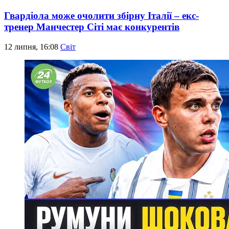
Гвардіола може очолити збірну Італії – екс-
тренер Манчестер Сіті має конкурентів
12 липня, 16:08
Світ