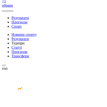
+
1
обране
Результати
Прогнози
Спорт
Новини спорту
Результати
Турніри
Статті
Прогнози
Трансфери
топ