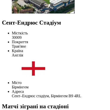
Сент-Ендрюс Стадіум
Місткість
30009
Покриття
Трав'яне
Країна
Англія
Місто
Бірмінгем
Адреса
Сент–Ендрюс стадіум, Бірмінгем B9 4RL
Матчі зіграні на стадіоні