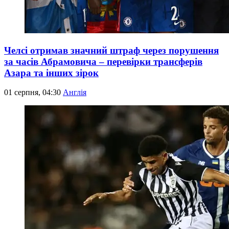
Челсі отримав значний штраф через порушення
за часів Абрамовича – перевірки трансферів
Азара та інших зірок
01 серпня, 04:30
Англія