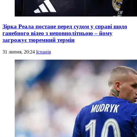
Зірка Реала постане перед судом у справі щодо
ганебного відео з неповнолітньою – йому
загрожує тюремний термін
31 липня, 20:24
Іспанія