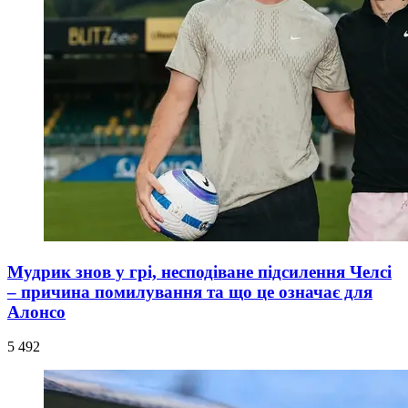
Мудрик знов у грі, несподіване підсилення Челсі
– причина помилування та що це означає для
Алонсо
5 492