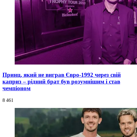
Принц, який не виграв Євро-1992 через свій
каприз – рідний брат був розумнішим і став
чемпіоном
8 461