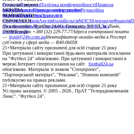
Редакція
Соціальні мережі
Прогнози
Політика конфіденційності
Правила
сайту
facebook
УКРАЇНА
Контакти
x
youtube
Правила коментування
instagram
telegram
viber
Редакційна
політика
Україна
ЧЕМПІОНАТИ
Перша ліга
Структура власності
Друга ліга
Німеччина
ЄВРОКУБКИ
Іспанія
Англія
Італія
Бельгія
МЛС
Нідерланди
Франція
П
Ліга чемпіонів
Онлайн-медіа «Футбол 24»
Ліга Європи
Юнацька ліга УЄФА
пл. Галицька, буд. 15, м. Львів,
Ліга
конференцій
79008
Телефон +380 (32) 229-77-77
Адреса електронної пошти
—
legal@24tv.com.ua
Ідентифікатор онлайн-медіа в Реєстрі
суб’єктів у сфері медіа — R40-06058
21+
Матеріали сайту призначені для осіб старше 21 року
При цитуванні і використанні будь-яких матеріалів посилання
на "Футбол 24" обов'язкове. При цитуванні і використанні в
мережі Інтернет гіперпосилання на сайт
football24.ua
обов'язкове. Матеріали зі знаком "Спецпроект",
"Партнерський матеріал", "Реклама", "Новини компаній"
публікуємо на правах реклами.
21+
Матеріали сайту призначені для осіб старше 21 року
Усi права захищенi. © 2005 -
2026
, ПрАТ "Телерадіокомпанія
Люкс". "Футбол 24".