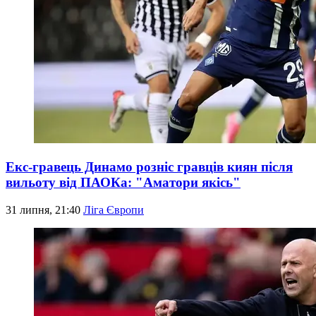
Екс-гравець Динамо розніс гравців киян після
вильоту від ПАОКа: "Аматори якісь"
31 липня, 21:40
Ліга Європи