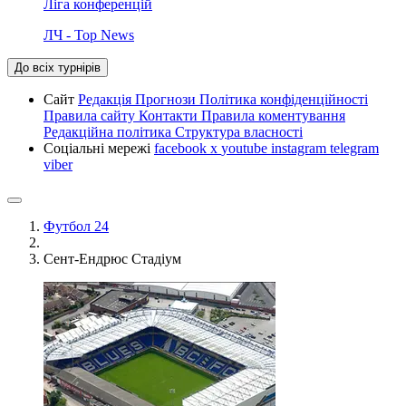
Ліга конференцій
ЛЧ - Top News
До всіх турнірів
Сайт
Редакція
Прогнози
Політика конфіденційності
Правила сайту
Контакти
Правила коментування
Редакційна політика
Структура власності
Соціальні мережі
facebook
x
youtube
instagram
telegram
viber
Футбол 24
Сент-Ендрюс Стадіум