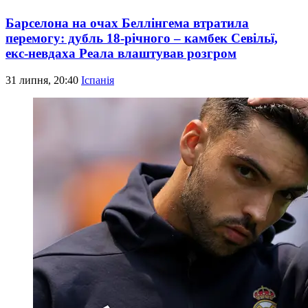
Барселона на очах Беллінгема втратила
перемогу: дубль 18-річного – камбек Севільї,
екс-невдаха Реала влаштував розгром
31 липня, 20:40
Іспанія