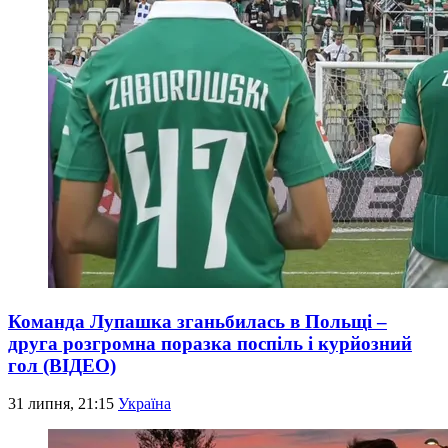
Команда Лупашка зганьбилась в Польщі –
друга розгромна поразка поспіль і курйозний
гол (ВІДЕО)
31 липня, 21:15
Україна