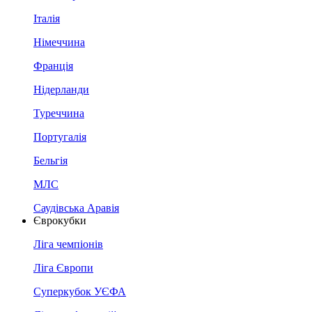
Італія
Німеччина
Франція
Нідерланди
Туреччина
Португалія
Бельгія
МЛС
Саудівська Аравія
Єврокубки
Ліга чемпіонів
Ліга Європи
Суперкубок УЄФА