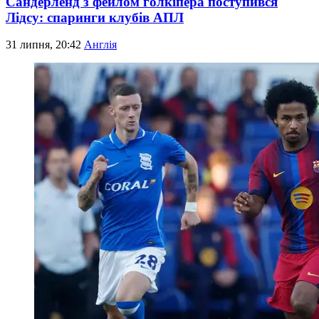
Сандерленд з фейлом голкіпера поступився
Лідсу: спаринги клубів АПЛ
31 липня, 20:42
Англія