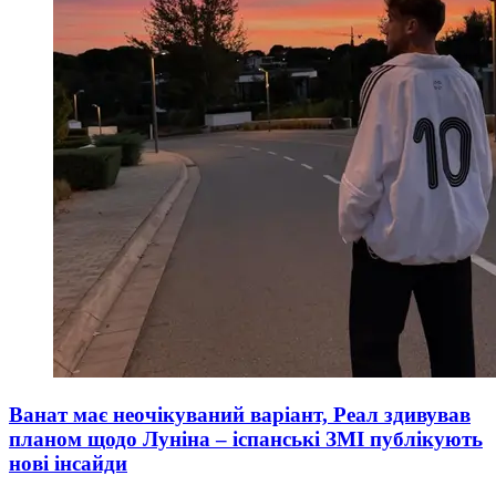
Ванат має неочікуваний варіант, Реал здивував
планом щодо Луніна – іспанські ЗМІ публікують
нові інсайди