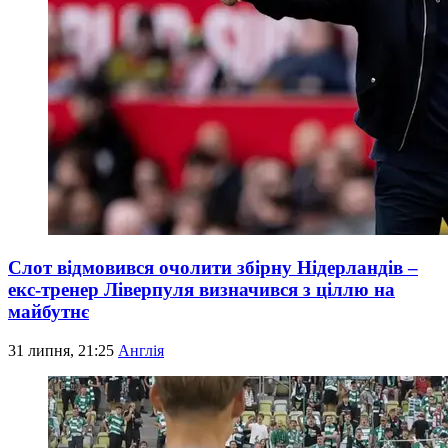
Слот відмовився очолити збірну Нідерландів –
екс-тренер Ліверпуля визначився з ціллю на
майбутнє
31 липня, 21:25
Англія