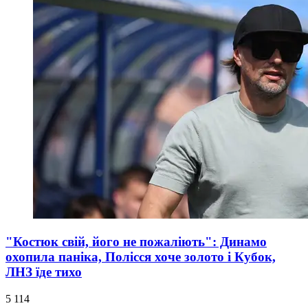
"Костюк свій, його не пожаліють": Динамо
охопила паніка, Полісся хоче золото і Кубок,
ЛНЗ їде тихо
5 114