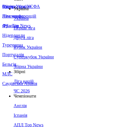
Збірна України
Італія
Суперкубок УЄФА
Україна
Німеччина
Ліга конференцій
Україна
Франція
ЛЧ - Top News
Перша ліга
Нідерланди
Друга ліга
Туреччина
Кубок України
Португалія
Суперкубок України
Бельгія
Збірна України
Збірні
МЛС
Ліга націй
Саудівська Аравія
ЧС 2026
Чемпіонати
Англія
Іспанія
АПЛ Top News