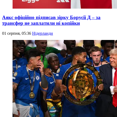
Аякс офіційно підписав зірку Борусії Д – за
трансфер не заплатили ні копійки
01 серпня, 05:36
Нідерланди