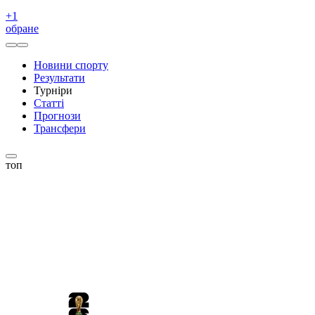
+
1
обране
Новини спорту
Результати
Турніри
Статті
Прогнози
Трансфери
топ