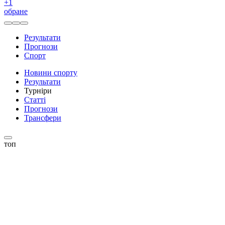
+
1
обране
Результати
Прогнози
Спорт
Новини спорту
Результати
Турніри
Статті
Прогнози
Трансфери
топ