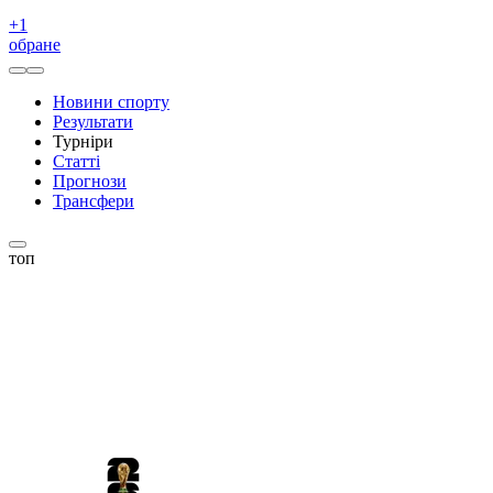
+
1
обране
Новини спорту
Результати
Турніри
Статті
Прогнози
Трансфери
топ