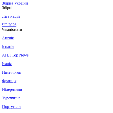
Збірна України
Збірні
Ліга націй
ЧС 2026
Чемпіонати
Англія
Іспанія
АПЛ Top News
Італія
Німеччина
Франція
Нідерланди
Туреччина
Португалія