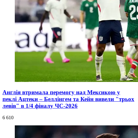
Англія втримала перемогу над Мексикою у
пеклі Ацтеки – Беллінгем та Кейн вивели "трьох
левів" в 1/4 фіналу ЧС-2026
6 610