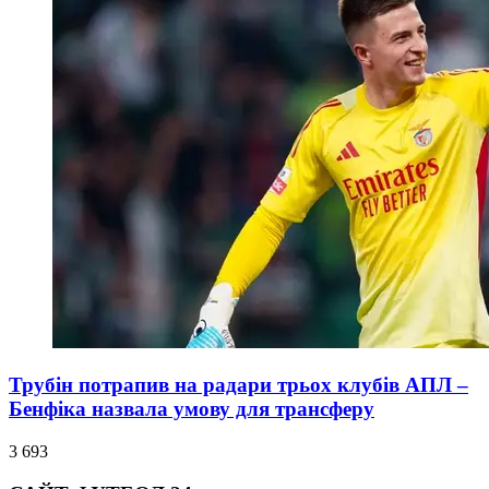
Трубін потрапив на радари трьох клубів АПЛ –
Бенфіка назвала умову для трансферу
3 693