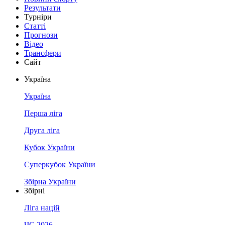
Результати
Турніри
Статті
Прогнози
Відео
Трансфери
Сайт
Україна
Україна
Перша ліга
Друга ліга
Кубок України
Суперкубок України
Збірна України
Збірні
Ліга націй
ЧС 2026