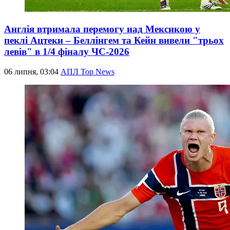
Англія втримала перемогу над Мексикою у
пеклі Ацтеки – Беллінгем та Кейн вивели "трьох
левів" в 1/4 фіналу ЧС-2026
06 липня, 03:04
АПЛ Top News