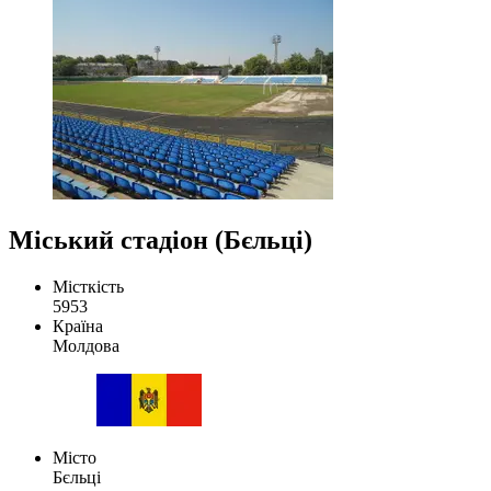
Міський стадіон (Бєльці)
Місткість
5953
Країна
Молдова
Місто
Бєльці