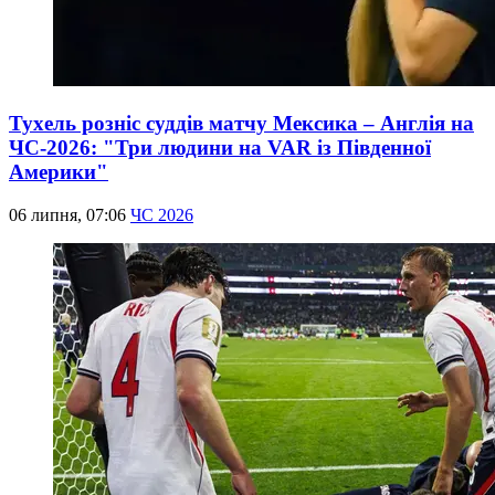
Тухель розніс суддів матчу Мексика – Англія на
ЧС-2026: "Три людини на VAR із Південної
Америки"
06 липня, 07:06
ЧС 2026