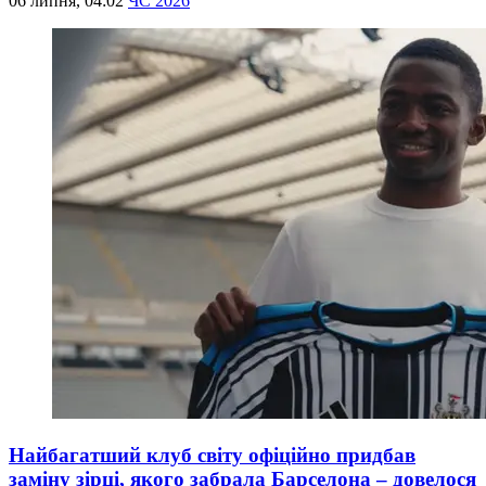
06 липня, 04:02
ЧС 2026
Найбагатший клуб світу офіційно придбав
заміну зірці, якого забрала Барселона – довелося