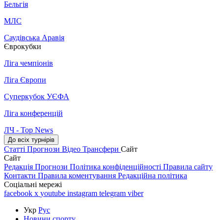
Бельгія
МЛС
Саудівська Аравія
Єврокубки
Ліга чемпіонів
Ліга Європи
Суперкубок УЄФА
Ліга конференцій
ЛЧ - Top News
До всіх турнірів
Статті
Прогнози
Відео
Трансфери
Сайт
Сайт
Редакція
Прогнози
Політика конфіденційності
Правила сайту
Контакти
Правила коментування
Редакційна політика
Соціальні мережі
facebook
x
youtube
instagram
telegram
viber
Укр
Рус
Новини спорту