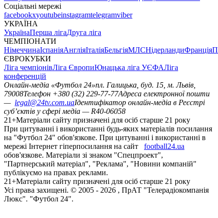
Соціальні мережі
facebook
x
youtube
instagram
telegram
viber
УКРАЇНА
Україна
Перша ліга
Друга ліга
ЧЕМПІОНАТИ
Німеччина
Іспанія
Англія
Італія
Бельгія
МЛС
Нідерланди
Франція
П
ЄВРОКУБКИ
Ліга чемпіонів
Ліга Європи
Юнацька ліга УЄФА
Ліга
конференцій
Онлайн-медіа «Футбол 24»
пл. Галицька, буд. 15, м. Львів,
79008
Телефон +380 (32) 229-77-77
Адреса електронної пошти
—
legal@24tv.com.ua
Ідентифікатор онлайн-медіа в Реєстрі
суб’єктів у сфері медіа — R40-06058
21+
Матеріали сайту призначені для осіб старше 21 року
При цитуванні і використанні будь-яких матеріалів посилання
на "Футбол 24" обов'язкове. При цитуванні і використанні в
мережі Інтернет гіперпосилання на сайт
football24.ua
обов'язкове. Матеріали зі знаком "Спецпроект",
"Партнерський матеріал", "Реклама", "Новини компаній"
публікуємо на правах реклами.
21+
Матеріали сайту призначені для осіб старше 21 року
Усi права захищенi. © 2005 -
2026
, ПрАТ "Телерадіокомпанія
Люкс". "Футбол 24".