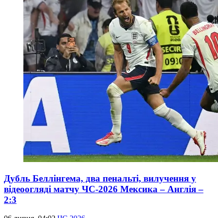
Дубль Беллінгема, два пенальті, вилучення у
відеоогляді матчу ЧС-2026 Мексика – Англія –
2:3