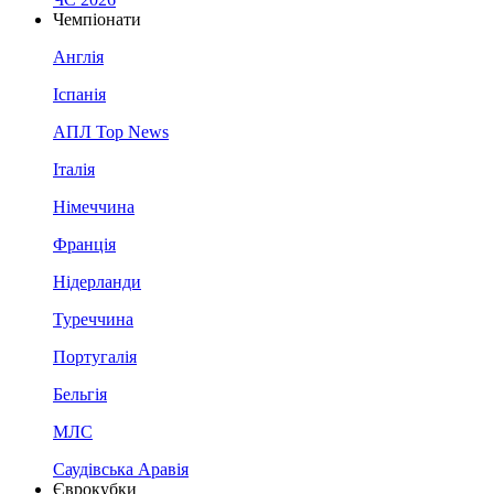
Чемпіонати
Англія
Іспанія
АПЛ Top News
Італія
Німеччина
Франція
Нідерланди
Туреччина
Португалія
Бельгія
МЛС
Саудівська Аравія
Єврокубки