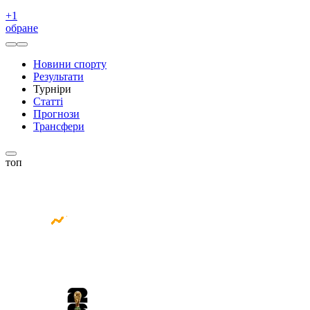
+
1
обране
Новини спорту
Результати
Турніри
Статті
Прогнози
Трансфери
топ