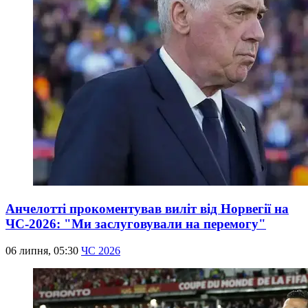
Анчелотті прокоментував виліт від Норвегії на
ЧС-2026: "Ми заслуговували на перемогу"
06 липня, 05:30
ЧС 2026