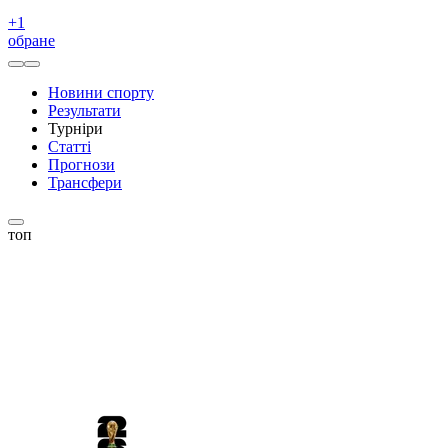
+
1
обране
Новини спорту
Результати
Турніри
Статті
Прогнози
Трансфери
топ