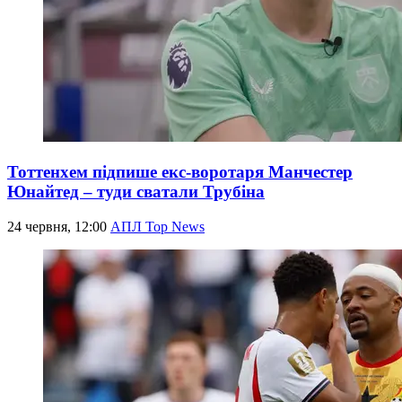
Тоттенхем підпише екс-воротаря Манчестер
Юнайтед – туди сватали Трубіна
24 червня, 12:00
АПЛ Top News