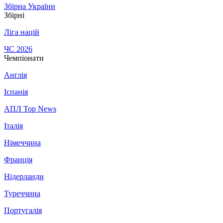
Збірна України
Збірні
Ліга націй
ЧС 2026
Чемпіонати
Англія
Іспанія
АПЛ Top News
Італія
Німеччина
Франція
Нідерланди
Туреччина
Португалія