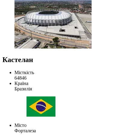
Кастелан
Місткість
64846
Країна
Бразилія
Місто
Форталеза