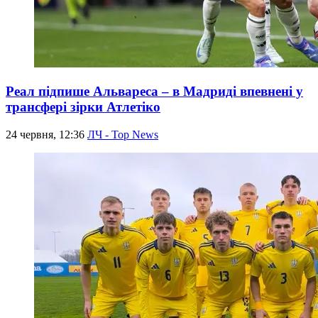
Реал підпише Альвареса – в Мадриді впевнені у
трансфері зірки Атлетіко
24 червня, 12:36
ЛЧ - Top News