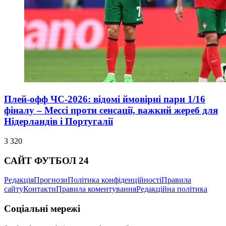
Плей-офф ЧС-2026: відомі ймовірні пари 1/16
фіналу – Мессі проти сенсації, важкий жереб для
Нідерландів і Португалії
3 320
САЙТ ФУТБОЛ 24
Редакція
Прогнози
Політика конфіденційності
Правила
сайту
Контакти
Правила коментування
Редакційна політика
Соціальні мережі