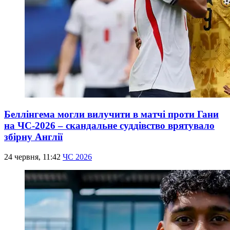
Беллінгема могли вилучити в матчі проти Гани
на ЧС-2026 – скандальне суддівство врятувало
збірну Англії
24 червня, 11:42
ЧС 2026