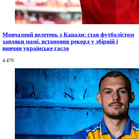
Мовчазний велетень з Канади: став футболістом
завдяки мамі, встановив рекорд у збірній і
вивчив українське гасло
4 479