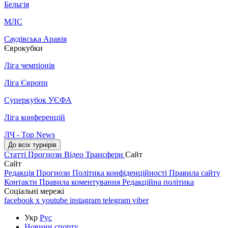
Бельгія
МЛС
Саудівська Аравія
Єврокубки
Ліга чемпіонів
Ліга Європи
Суперкубок УЄФА
Ліга конференцій
ЛЧ - Top News
До всіх турнірів
Статті
Прогнози
Відео
Трансфери
Сайт
Сайт
Редакція
Прогнози
Політика конфіденційності
Правила сайту
Контакти
Правила коментування
Редакційна політика
Соціальні мережі
facebook
x
youtube
instagram
telegram
viber
Укр
Рус
Новини спорту