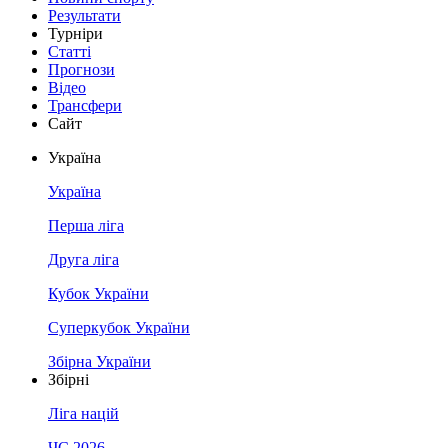
Результати
Турніри
Статті
Прогнози
Відео
Трансфери
Сайт
Україна
Україна
Перша ліга
Друга ліга
Кубок України
Суперкубок України
Збірна України
Збірні
Ліга націй
ЧС 2026