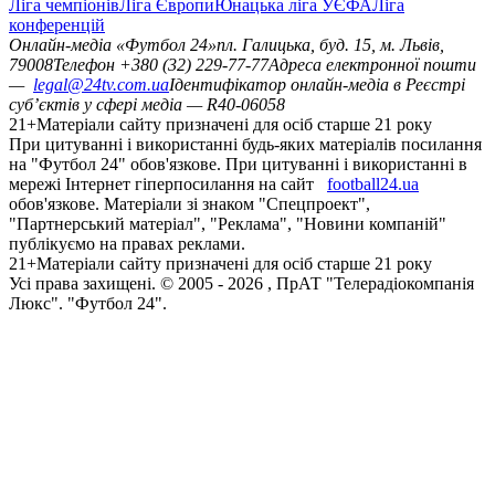
Ліга чемпіонів
Ліга Європи
Юнацька ліга УЄФА
Ліга
конференцій
Онлайн-медіа «Футбол 24»
пл. Галицька, буд. 15, м. Львів,
79008
Телефон +380 (32) 229-77-77
Адреса електронної пошти
—
legal@24tv.com.ua
Ідентифікатор онлайн-медіа в Реєстрі
суб’єктів у сфері медіа — R40-06058
21+
Матеріали сайту призначені для осіб старше 21 року
При цитуванні і використанні будь-яких матеріалів посилання
на "Футбол 24" обов'язкове. При цитуванні і використанні в
мережі Інтернет гіперпосилання на сайт
football24.ua
обов'язкове. Матеріали зі знаком "Спецпроект",
"Партнерський матеріал", "Реклама", "Новини компаній"
публікуємо на правах реклами.
21+
Матеріали сайту призначені для осіб старше 21 року
Усi права захищенi. © 2005 -
2026
, ПрАТ "Телерадіокомпанія
Люкс". "Футбол 24".