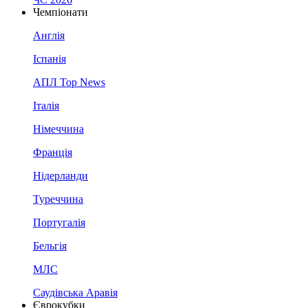
Чемпіонати
Англія
Іспанія
АПЛ Top News
Італія
Німеччина
Франція
Нідерланди
Туреччина
Португалія
Бельгія
МЛС
Саудівська Аравія
Єврокубки