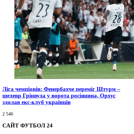
Ліга чемпіонів: Фенербахче переміг Штурм –
шедевр Грінвуда у ворота росіянина, Орхус
здолав екс-клуб українців
2 546
САЙТ ФУТБОЛ 24