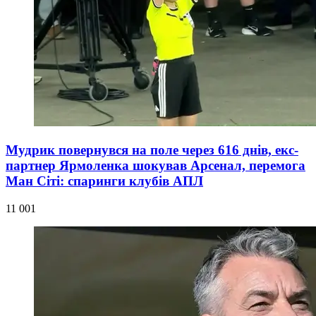
Мудрик повернувся на поле через 616 днів, екс-
партнер Ярмоленка шокував Арсенал, перемога
Ман Сіті: спаринги клубів АПЛ
11 001