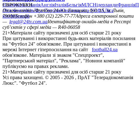
Німеччина
ЄВРОКУБКИ
Іспанія
Англія
Італія
Бельгія
МЛС
Нідерланди
Франція
П
Ліга чемпіонів
Онлайн-медіа «Футбол 24»
Ліга Європи
Юнацька ліга УЄФА
пл. Галицька, буд. 15, м. Львів,
Ліга
конференцій
79008
Телефон +380 (32) 229-77-77
Адреса електронної пошти
—
legal@24tv.com.ua
Ідентифікатор онлайн-медіа в Реєстрі
суб’єктів у сфері медіа — R40-06058
21+
Матеріали сайту призначені для осіб старше 21 року
При цитуванні і використанні будь-яких матеріалів посилання
на "Футбол 24" обов'язкове. При цитуванні і використанні в
мережі Інтернет гіперпосилання на сайт
football24.ua
обов'язкове. Матеріали зі знаком "Спецпроект",
"Партнерський матеріал", "Реклама", "Новини компаній"
публікуємо на правах реклами.
21+
Матеріали сайту призначені для осіб старше 21 року
Усi права захищенi. © 2005 -
2026
, ПрАТ "Телерадіокомпанія
Люкс". "Футбол 24".