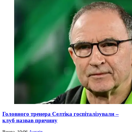
Головного тренера Селтіка госпіталізували –
клуб назвав причину
Вчора, 10:06
Англія