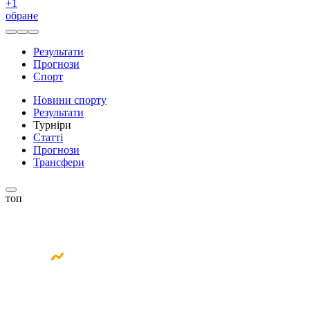
+
1
обране
Результати
Прогнози
Спорт
Новини спорту
Результати
Турніри
Статті
Прогнози
Трансфери
топ