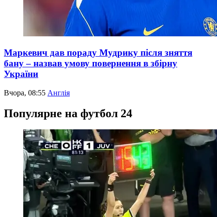
Маркевич дав пораду Мудрику після зняття
бану – назвав умову повернення в збірну
України
Вчора, 08:55
Англія
Популярне на футбол 24