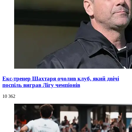
Екс-тренер Шахтаря очолив клуб, який двічі
поспіль виграв Лігу чемпіонів
10 362