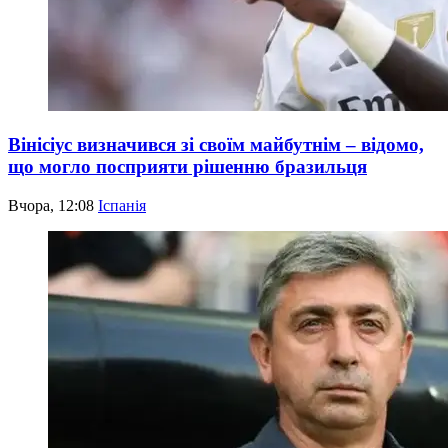
Вінісіус визначився зі своїм майбутнім – відомо,
що могло посприяти рішенню бразильця
Вчора, 12:08
Іспанія