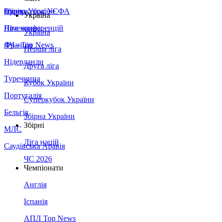
Збірна України
Італія
Суперкубок УЄФА
Україна
Німеччина
Ліга конференцій
Україна
Франція
ЛЧ - Top News
Перша ліга
Нідерланди
Друга ліга
Туреччина
Кубок України
Португалія
Суперкубок України
Бельгія
Збірна України
Збірні
МЛС
Ліга націй
Саудівська Аравія
ЧС 2026
Чемпіонати
Англія
Іспанія
АПЛ Top News