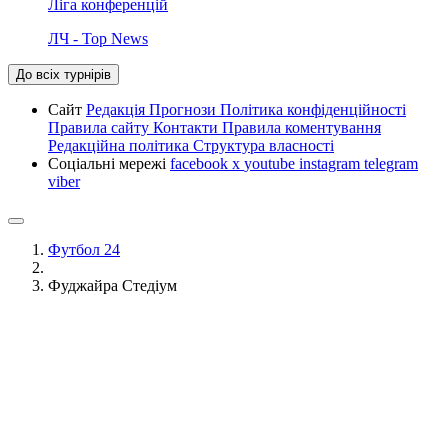
Ліга конференцій
ЛЧ - Top News
До всіх турнірів
Сайт
Редакція
Прогнози
Політика конфіденційності
Правила сайту
Контакти
Правила коментування
Редакційна політика
Структура власності
Соціальні мережі
facebook
x
youtube
instagram
telegram
viber
Футбол 24
Фуджайра Стедіум