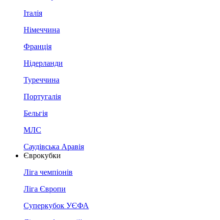
Італія
Німеччина
Франція
Нідерланди
Туреччина
Португалія
Бельгія
МЛС
Саудівська Аравія
Єврокубки
Ліга чемпіонів
Ліга Європи
Суперкубок УЄФА