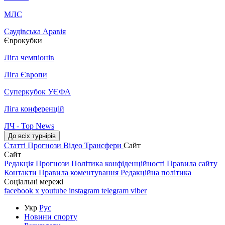
МЛС
Саудівська Аравія
Єврокубки
Ліга чемпіонів
Ліга Європи
Суперкубок УЄФА
Ліга конференцій
ЛЧ - Top News
До всіх турнірів
Статті
Прогнози
Відео
Трансфери
Сайт
Сайт
Редакція
Прогнози
Політика конфіденційності
Правила сайту
Контакти
Правила коментування
Редакційна політика
Соціальні мережі
facebook
x
youtube
instagram
telegram
viber
Укр
Рус
Новини спорту