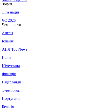
Збірні
Ліга націй
ЧС 2026
Чемпіонати
Англія
Іспанія
АПЛ Top News
Італія
Німеччина
Франція
Нідерланди
Туреччина
Португалія
Бельгія