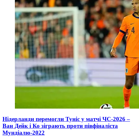
Нідерланди перемогли Туніс у матчі ЧС-2026 –
Ван Дейк і Ко зіграють проти півфіналіста
Мундіалю-2022