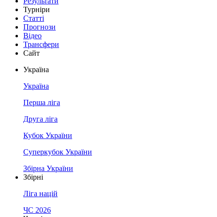
Результати
Турніри
Статті
Прогнози
Відео
Трансфери
Сайт
Україна
Україна
Перша ліга
Друга ліга
Кубок України
Суперкубок України
Збірна України
Збірні
Ліга націй
ЧС 2026