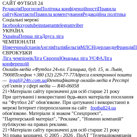
САЙТ ФУТБОЛ 24
Редакція
Прогнози
Політика конфіденційності
Правила
сайту
Контакти
Правила коментування
Редакційна політика
Соціальні мережі
facebook
x
youtube
instagram
telegram
viber
УКРАЇНА
Україна
Перша ліга
Друга ліга
ЧЕМПІОНАТИ
Німеччина
Іспанія
Англія
Італія
Бельгія
МЛС
Нідерланди
Франція
П
ЄВРОКУБКИ
Ліга чемпіонів
Ліга Європи
Юнацька ліга УЄФА
Ліга
конференцій
Онлайн-медіа «Футбол 24»
пл. Галицька, буд. 15, м. Львів,
79008
Телефон +380 (32) 229-77-77
Адреса електронної пошти
—
legal@24tv.com.ua
Ідентифікатор онлайн-медіа в Реєстрі
суб’єктів у сфері медіа — R40-06058
21+
Матеріали сайту призначені для осіб старше 21 року
При цитуванні і використанні будь-яких матеріалів посилання
на "Футбол 24" обов'язкове. При цитуванні і використанні в
мережі Інтернет гіперпосилання на сайт
football24.ua
обов'язкове. Матеріали зі знаком "Спецпроект",
"Партнерський матеріал", "Реклама", "Новини компаній"
публікуємо на правах реклами.
21+
Матеріали сайту призначені для осіб старше 21 року
Усi права захищенi. © 2005 -
2026
, ПрАТ "Телерадіокомпанія