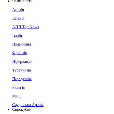
Чемпіонати
Англія
Іспанія
АПЛ Top News
Італія
Німеччина
Франція
Нідерланди
Туреччина
Португалія
Бельгія
МЛС
Саудівська Аравія
Єврокубки