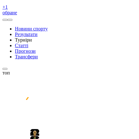
+
1
обране
Новини спорту
Результати
Турніри
Статті
Прогнози
Трансфери
топ