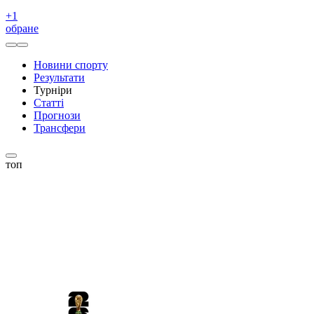
+
1
обране
Новини спорту
Результати
Турніри
Статті
Прогнози
Трансфери
топ