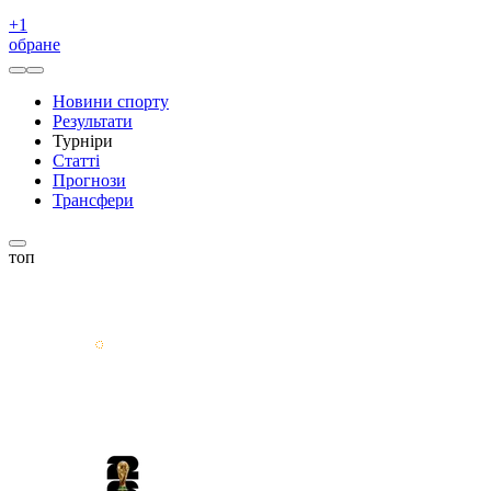
+
1
обране
Новини спорту
Результати
Турніри
Статті
Прогнози
Трансфери
топ