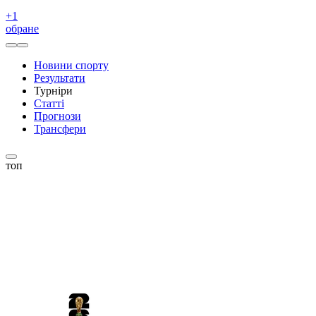
+
1
обране
Новини спорту
Результати
Турніри
Статті
Прогнози
Трансфери
топ