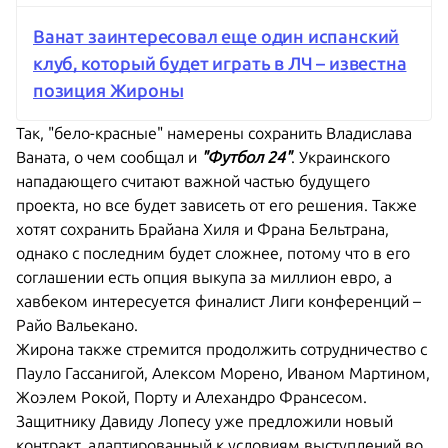
Ванат заинтересовал еще один испанский
клуб, который будет играть в ЛЧ – известна
позиция Жироны
Так, "бело-красные" намерены сохранить Владислава
Ваната, о чем сообщал и
"Футбол 24"
. Украинского
нападающего считают важной частью будущего
проекта, но все будет зависеть от его решения. Также
хотят сохранить Брайана Хиля и Франа Бельтрана,
однако с последним будет сложнее, потому что в его
соглашении есть опция выкупа за миллион евро, а
хавбеком интересуется финалист Лиги конференций –
Райо Вальекано.
Жирона также стремится продолжить сотрудничество с
Пауло Гассанигой, Алексом Морено, Иваном Мартином,
Жоэлем Рокой, Порту и Алехандро Франсесом.
Защитнику Давиду Лопесу уже предложили новый
контракт, адаптированный к условиям выступлений во