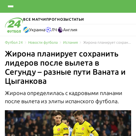
ВСЕ МАТЧИ
ПРОГНОЗЫ
СТАТЬИ
Украина
ЛЧ
Англия
Футбол 24
Новости футбола
Испания
Жирона планирует сохранить лидеров после вылета в Сегунду – разные пути Ваната и Цыганкова
Жирона планирует сохранить
лидеров после вылета в
Сегунду – разные пути Ваната и
Цыганкова
Жирона определилась с кадровыми планами
после вылета из элиты испанского футбола.