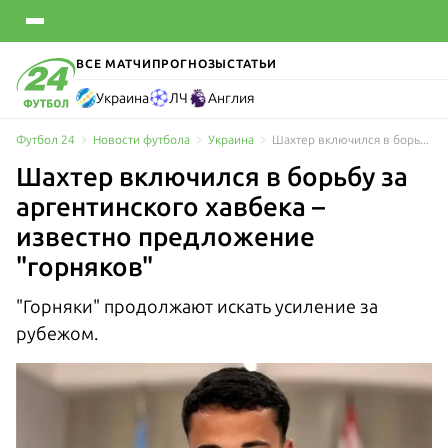
ВСЕ МАТЧИ
ПРОГНОЗЫ
СТАТЬИ
Украина
ЛЧ
Англия
Футбол 24
Новости футбола
Украина
Шахтер включился в борьбу за аргентинского хавбека –известно предложение "горняков"
Шахтер включился в борьбу за
аргентинского хавбека –
известно предложение
"горняков"
"Горняки" продолжают искать усиление за
рубежом.