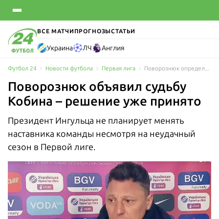
ВСЕ МАТЧИ
ПРОГНОЗЫ
СТАТЬИ
Украина
ЛЧ
Англия
Футбол 24
Новости футбола
Первая лига
Поворознюк определился с будущим Кобина – решение уже принято
Поворознюк объявил судьбу
Кобина – решение уже принято
Президент Ингульца не планирует менять
наставника команды несмотря на неудачный
сезон в Первой лиге.