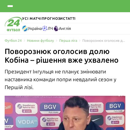
УСІ МАТЧІ
ПРОГНОЗИ
СТАТТІ
Україна
ЛЧ
Англія
Футбол 24
Новини футболу
Перша ліга
Поворознюк оголосив долю Кобіна – рішення вже ухвалено
Поворознюк оголосив долю
Кобіна – рішення вже ухвалено
Президент Інгульця не планує змінювати
наставника команди попри невдалий сезон у
Першій лізі.