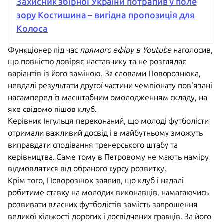
Захисник збірної України потрапив у поле
зору Костишина – вигідна пропозиція для
Колоса
Функціонер під час
прямого ефіру в Youtube
наголосив,
що повністю довіряє наставнику та не розглядає
варіантів із його заміною. За словами Поворознюка,
невдалі результати другої частини чемпіонату пов'язані
насамперед із масштабним омолодженням складу, на
яке свідомо пішов клуб.
Керівник Інгульця переконаний, що молоді футболісти
отримали важливий досвід і в майбутньому зможуть
виправдати сподівання тренерського штабу та
керівництва. Саме тому в Петровому не мають наміру
відмовлятися від обраного курсу розвитку.
Крім того, Поворознюк заявив, що клуб і надалі
робитиме ставку на молодих виконавців, намагаючись
розвивати власних футболістів замість запрошення
великої кількості дорогих і досвідчених гравців. За його