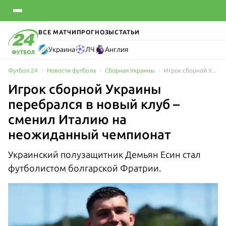
ВСЕ МАТЧИ
ПРОГНОЗЫ
СТАТЬИ
Украина
ЛЧ
Англия
Футбол 24
Новости футбола
Сборная Украины
Игрок сборной Украины перебрался в новый клуб – сменил Италию на неожиданный чемпионат
Игрок сборной Украины
перебрался в новый клуб –
сменил Италию на
неожиданный чемпионат
Украинский полузащитник Демьян Есин стал
футболистом болгарской Фратрии.