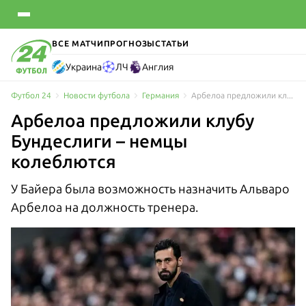
ВСЕ МАТЧИ
ПРОГНОЗЫ
СТАТЬИ
Украина
ЛЧ
Англия
Футбол 24
Новости футбола
Германия
Арбелоа предложили клубу Бундеслиги – немцы колеблются
Арбелоа предложили клубу
Бундеслиги – немцы
колеблются
У Байера была возможность назначить Альваро
Арбелоа на должность тренера.