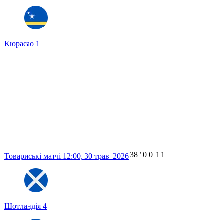
Кюрасао
1
38
ʼ
0
0
1
1
Товариські матчі
12:00,
30 трав. 2026
Шотландія
4