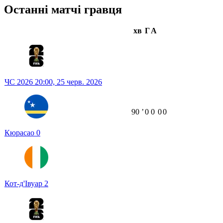
Останні матчі гравця
хв
Г
А
ЧС 2026
20:00,
25 черв. 2026
90
ʼ
0
0
0
0
Кюрасао
0
Кот-д'Івуар
2