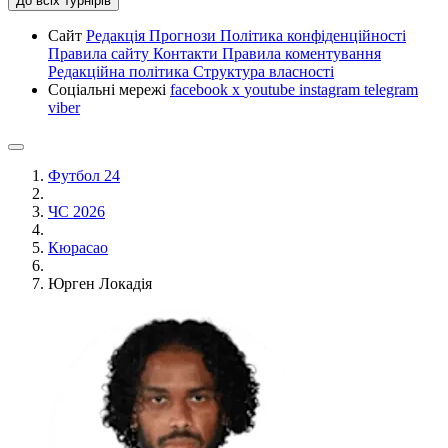
До всіх турнірів
Сайт
Редакція
Прогнози
Політика конфіденційності
Правила сайту
Контакти
Правила коментування
Редакційна політика
Структура власності
Соціальні мережі
facebook
x
youtube
instagram
telegram
viber
Футбол 24
ЧС 2026
Кюрасао
Юрген Локадія