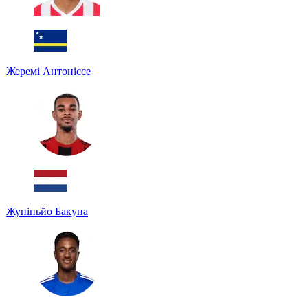
Жеремі Антоніссе
Жуніньйо Бакуна