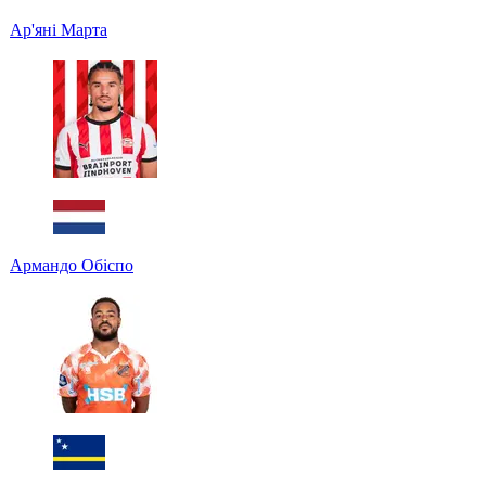
Ар'яні Марта
Армандо Обіспо