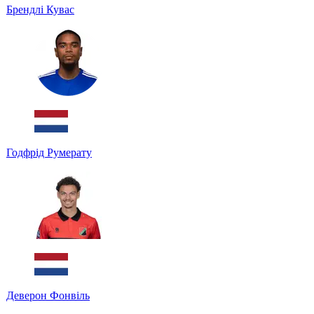
Брендлі Кувас
Годфрід Румерату
Деверон Фонвіль