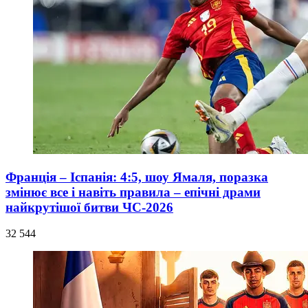
Франція – Іспанія: 4:5, шоу Ямаля, поразка
змінює все і навіть правила – епічні драми
найкрутішої битви ЧС-2026
32 544