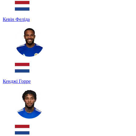
Кевін Феліда
Кенджі Горре