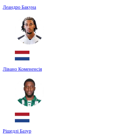
Леандро Бакуна
Лівано Комененсія
Рішедлі Базур