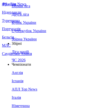
Франція
ЛЧ - Top News
Перша ліга
Нідерланди
Друга ліга
Туреччина
Кубок України
Португалія
Суперкубок України
Бельгія
Збірна України
Збірні
МЛС
Ліга націй
Саудівська Аравія
ЧС 2026
Чемпіонати
Англія
Іспанія
АПЛ Top News
Італія
Німеччина