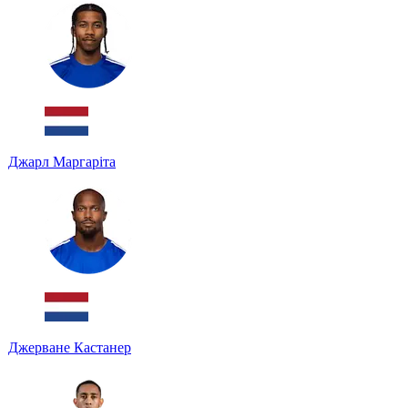
Джарл Маргаріта
Джерване Кастанер