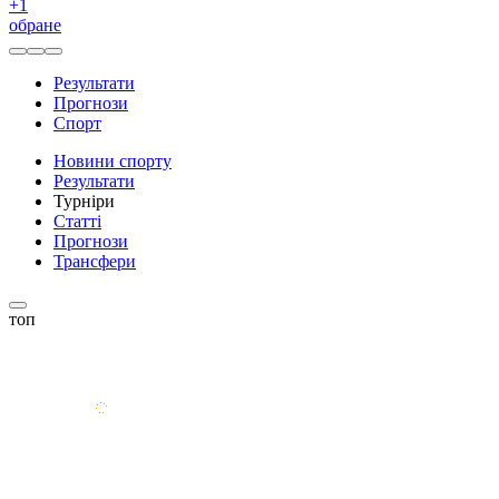
+
1
обране
Результати
Прогнози
Спорт
Новини спорту
Результати
Турніри
Статті
Прогнози
Трансфери
топ