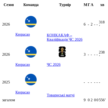
Сезон
Команда
Турнір
М
Г
А
хв
318
2026
6
-
2
-
-
ʼ
Кюрасао
КОНКАКАФ –
Кваліфікація ЧС 2026
238
2026
3
-
-
-
-
ʼ
Кюрасао
ЧС 2026
2025
-
-
-
-
-
-
Кюрасао
Товариські матчі
загалом
9
0
2
0
0
556ʼ