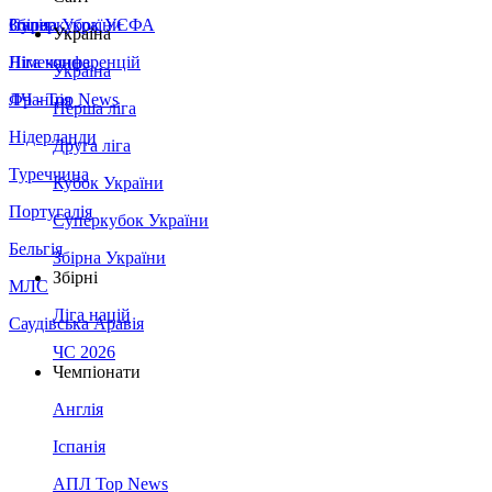
Збірна України
Італія
Суперкубок УЄФА
Україна
Німеччина
Ліга конференцій
Україна
Франція
ЛЧ - Top News
Перша ліга
Нідерланди
Друга ліга
Туреччина
Кубок України
Португалія
Суперкубок України
Бельгія
Збірна України
Збірні
МЛС
Ліга націй
Саудівська Аравія
ЧС 2026
Чемпіонати
Англія
Іспанія
АПЛ Top News