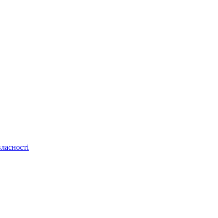
ласності