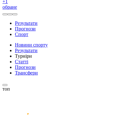
+
1
обране
Результати
Прогнози
Спорт
Новини спорту
Результати
Турніри
Статті
Прогнози
Трансфери
топ