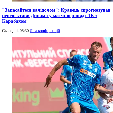
"Запасайтеся валідолом": Кравець спрогнозував
перспективи Динамо у матчі-відповіді ЛК з
Карабахом
Сьогодні, 08:30
Ліга конференцій