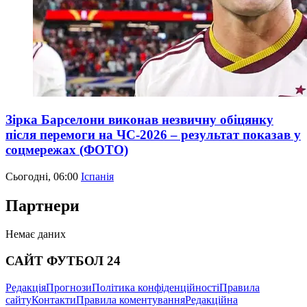
Зірка Барселони виконав незвичну обіцянку
після перемоги на ЧС-2026 – результат показав у
соцмережах (ФОТО)
Сьогодні, 06:00
Іспанія
Партнери
Немає даних
САЙТ ФУТБОЛ 24
Редакція
Прогнози
Політика конфіденційності
Правила
сайту
Контакти
Правила коментування
Редакційна