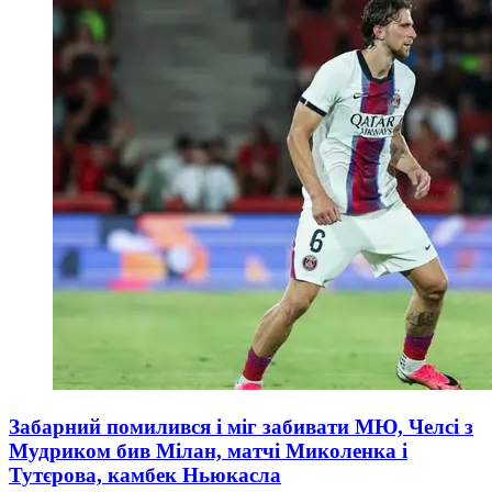
Забарний помилився і міг забивати МЮ, Челсі з
Мудриком бив Мілан, матчі Миколенка і
Тутєрова, камбек Ньюкасла