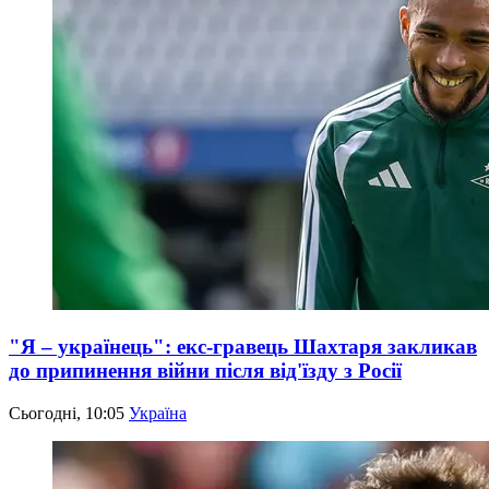
"Я – українець": екс-гравець Шахтаря закликав
до припинення війни після від'їзду з Росії
Сьогодні, 10:05
Україна