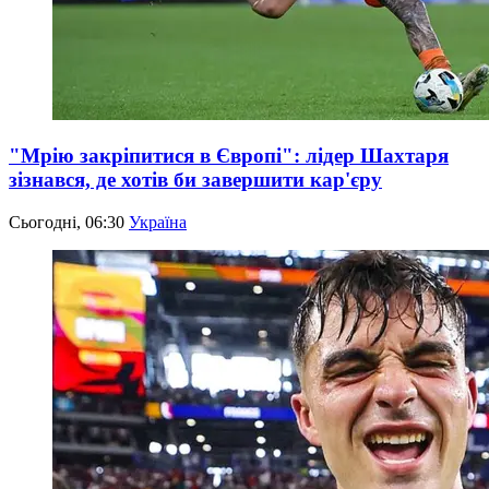
"Мрію закріпитися в Європі": лідер Шахтаря
зізнався, де хотів би завершити кар'єру
Сьогодні, 06:30
Україна