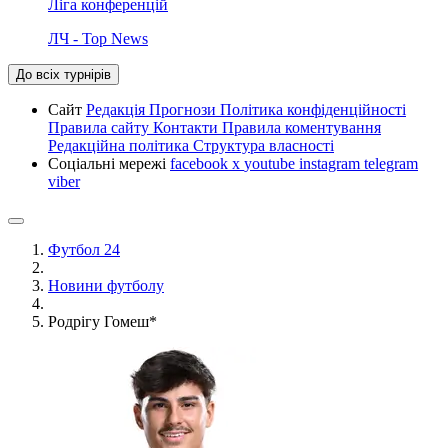
Ліга конференцій
ЛЧ - Top News
До всіх турнірів
Сайт
Редакція
Прогнози
Політика конфіденційності
Правила сайту
Контакти
Правила коментування
Редакційна політика
Структура власності
Соціальні мережі
facebook
x
youtube
instagram
telegram
viber
Футбол 24
Новини футболу
Родрігу Гомеш*