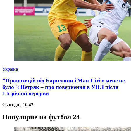
Україна
"Пропозицій від Барселони і Ман Сіті в мене не
було": Петряк – про повернення в УПЛ після
1,5-річної перерви
Сьогодні, 10:42
Популярне на футбол 24