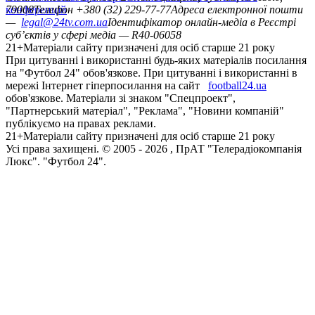
конференцій
79008
Телефон +380 (32) 229-77-77
Адреса електронної пошти
—
legal@24tv.com.ua
Ідентифікатор онлайн-медіа в Реєстрі
суб’єктів у сфері медіа — R40-06058
21+
Матеріали сайту призначені для осіб старше 21 року
При цитуванні і використанні будь-яких матеріалів посилання
на "Футбол 24" обов'язкове. При цитуванні і використанні в
мережі Інтернет гіперпосилання на сайт
football24.ua
обов'язкове. Матеріали зі знаком "Спецпроект",
"Партнерський матеріал", "Реклама", "Новини компаній"
публікуємо на правах реклами.
21+
Матеріали сайту призначені для осіб старше 21 року
Усi права захищенi. © 2005 -
2026
, ПрАТ "Телерадіокомпанія
Люкс". "Футбол 24".