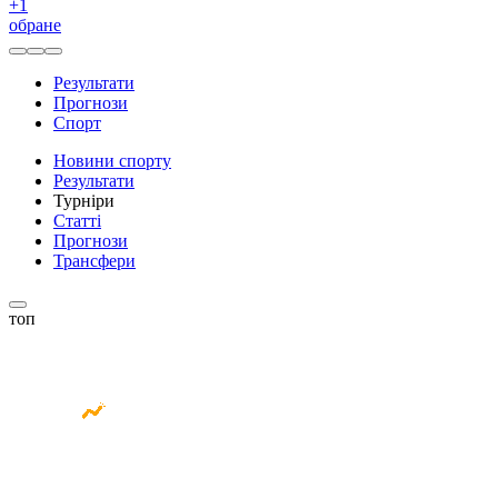
+
1
обране
Результати
Прогнози
Спорт
Новини спорту
Результати
Турніри
Статті
Прогнози
Трансфери
топ