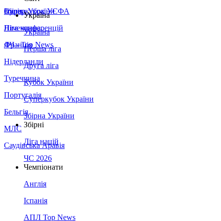
Збірна України
Італія
Суперкубок УЄФА
Україна
Німеччина
Ліга конференцій
Україна
Франція
ЛЧ - Top News
Перша ліга
Нідерланди
Друга ліга
Туреччина
Кубок України
Португалія
Суперкубок України
Бельгія
Збірна України
Збірні
МЛС
Ліга націй
Саудівська Аравія
ЧС 2026
Чемпіонати
Англія
Іспанія
АПЛ Top News