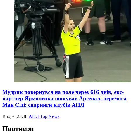
Мудрик повернувся на поле через 616 днів, екс-
партнер Ярмоленка шокував Арсенал, перемога
Ман Сіті: спаринги клубів АПЛ
Вчора, 23:38
АПЛ Top News
Партнери