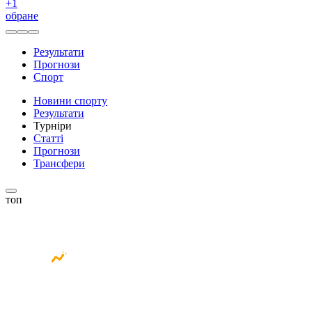
+
1
обране
Результати
Прогнози
Спорт
Новини спорту
Результати
Турніри
Статті
Прогнози
Трансфери
топ