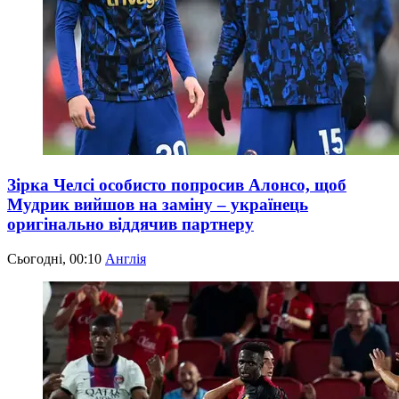
Зірка Челсі особисто попросив Алонсо, щоб
Мудрик вийшов на заміну – українець
оригінально віддячив партнеру
Сьогодні, 00:10
Англія