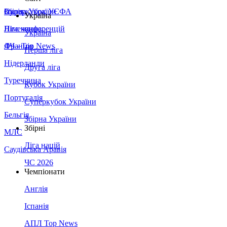
Збірна України
Італія
Суперкубок УЄФА
Україна
Німеччина
Ліга конференцій
Україна
Франція
ЛЧ - Top News
Перша ліга
Нідерланди
Друга ліга
Туреччина
Кубок України
Португалія
Суперкубок України
Бельгія
Збірна України
Збірні
МЛС
Ліга націй
Саудівська Аравія
ЧС 2026
Чемпіонати
Англія
Іспанія
АПЛ Top News