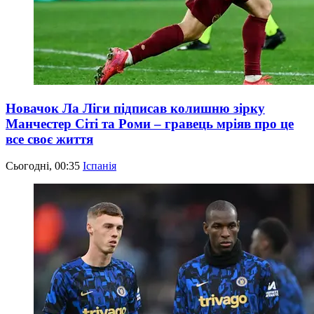
Новачок Ла Ліги підписав колишню зірку
Манчестер Сіті та Роми – гравець мріяв про це
все своє життя
Сьогодні, 00:35
Іспанія