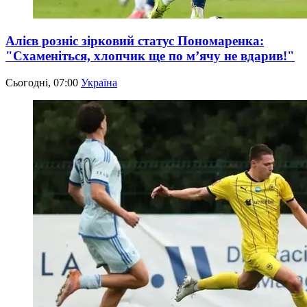
Алієв розніс зірковий статус Пономаренка:
"Схаменіться, хлопчик ще по м’ячу не вдарив!"
Сьогодні, 07:00
Україна