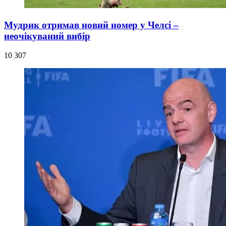
Мудрик отримав новий номер у Челсі –
неочікуваний вибір
10 307