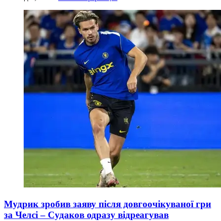
Мудрик зробив заяву після довгоочікуваної гри
за Челсі – Судаков одразу відреагував