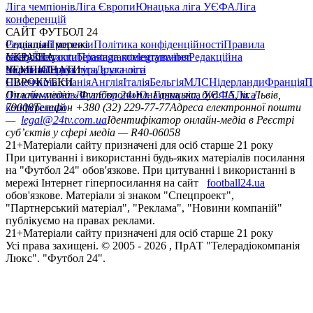
Ліга чемпіонів
Ліга Європи
Юнацька ліга УЄФА
Ліга
конференцій
САЙТ ФУТБОЛ 24
Редакція
Соціальні мережі
Прогнози
Політика конфіденційності
Правила
сайту
facebook
УКРАЇНА
Контакти
x
youtube
Правила коментування
instagram
telegram
viber
Редакційна
політика
Україна
ЧЕМПІОНАТИ
Перша ліга
Структура власності
Друга ліга
Німеччина
ЄВРОКУБКИ
Іспанія
Англія
Італія
Бельгія
МЛС
Нідерланди
Франція
П
Ліга чемпіонів
Онлайн-медіа «Футбол 24»
Ліга Європи
Юнацька ліга УЄФА
пл. Галицька, буд. 15, м. Львів,
Ліга
конференцій
79008
Телефон +380 (32) 229-77-77
Адреса електронної пошти
—
legal@24tv.com.ua
Ідентифікатор онлайн-медіа в Реєстрі
суб’єктів у сфері медіа — R40-06058
21+
Матеріали сайту призначені для осіб старше 21 року
При цитуванні і використанні будь-яких матеріалів посилання
на "Футбол 24" обов'язкове. При цитуванні і використанні в
мережі Інтернет гіперпосилання на сайт
football24.ua
обов'язкове. Матеріали зі знаком "Спецпроект",
"Партнерський матеріал", "Реклама", "Новини компаній"
публікуємо на правах реклами.
21+
Матеріали сайту призначені для осіб старше 21 року
Усi права захищенi. © 2005 -
2026
, ПрАТ "Телерадіокомпанія
Люкс". "Футбол 24".