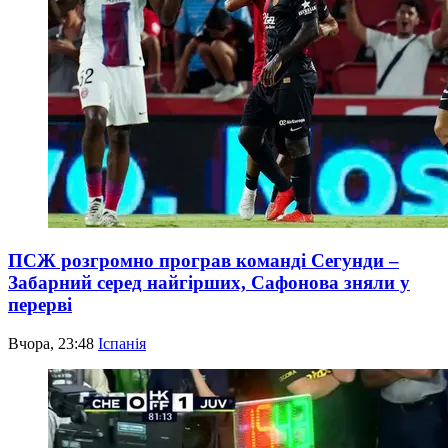
ПСЖ розгромно програв команді Сегунди –
Забарний серед найгірших, Сафонова зняли у
перерві
Вчора, 23:48
Іспанія