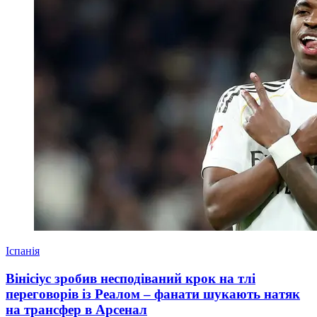
Іспанія
Вінісіус зробив несподіваний крок на тлі
переговорів із Реалом – фанати шукають натяк
на трансфер в Арсенал