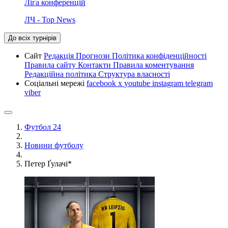
Ліга конференцій
ЛЧ - Top News
До всіх турнірів
Сайт
Редакція
Прогнози
Політика конфіденційності
Правила сайту
Контакти
Правила коментування
Редакційна політика
Структура власності
Соціальні мережі
facebook
x
youtube
instagram
telegram
viber
Футбол 24
Новини футболу
Петер Ґулачі*