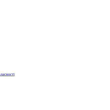
ласності