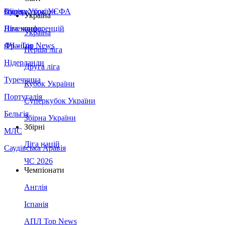
Збірна України
Італія
Суперкубок УЄФА
Україна
Німеччина
Ліга конференцій
Україна
Франція
ЛЧ - Top News
Перша ліга
Нідерланди
Друга ліга
Туреччина
Кубок України
Португалія
Суперкубок України
Бельгія
Збірна України
Збірні
МЛС
Ліга націй
Саудівська Аравія
ЧС 2026
Чемпіонати
Англія
Іспанія
АПЛ Top News