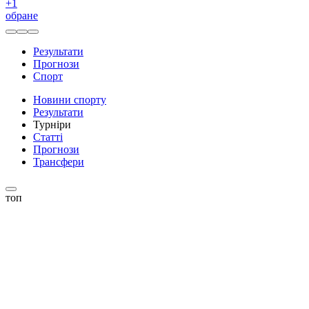
+
1
обране
Результати
Прогнози
Спорт
Новини спорту
Результати
Турніри
Статті
Прогнози
Трансфери
топ