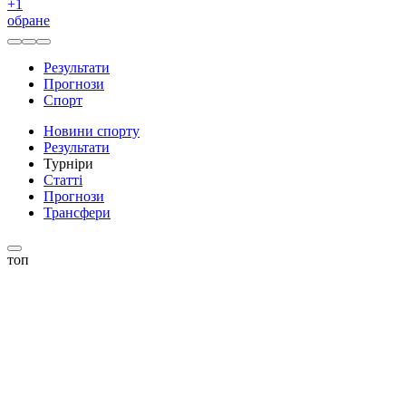
+
1
обране
Результати
Прогнози
Спорт
Новини спорту
Результати
Турніри
Статті
Прогнози
Трансфери
топ