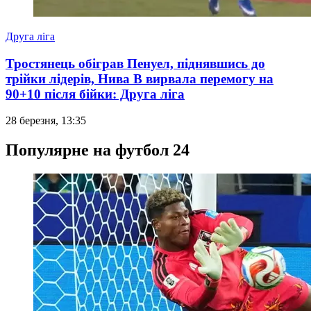
Друга ліга
Тростянець обіграв Пенуел, піднявшись до
трійки лідерів, Нива В вирвала перемогу на
90+10 після бійки: Друга ліга
28 березня, 13:35
Популярне на футбол 24