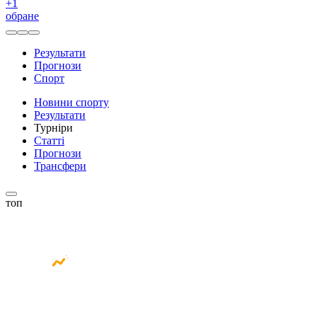
+
1
обране
Результати
Прогнози
Спорт
Новини спорту
Результати
Турніри
Статті
Прогнози
Трансфери
топ