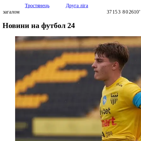
Тростянець
Друга ліга
загалом
37
15
3
8
0
2610ʼ
Новини на футбол 24