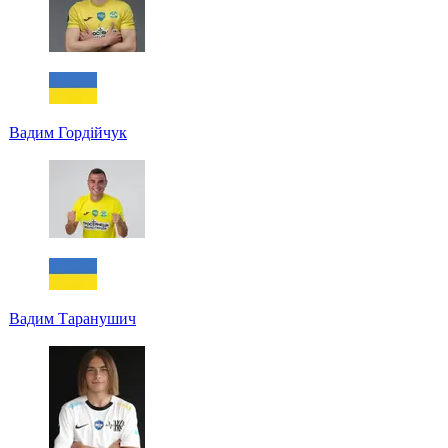
Вадим Гордійчук
Вадим Таранушич