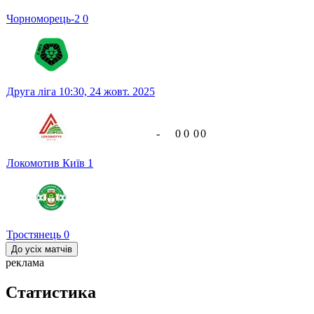
Чорноморець-2
0
Друга ліга
10:30,
24 жовт. 2025
-
0
0
0
0
Локомотив Київ
1
Тростянець
0
До усіх матчів
реклама
Статистика