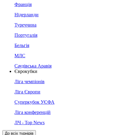
Франція
Нідерланди
Туреччина
Португалія
Бельгія
МЛС
Саудівська Аравія
Єврокубки
Ліга чемпіонів
Ліга Європи
Суперкубок УЄФА
Ліга конференцій
ЛЧ - Top News
До всіх турнірів