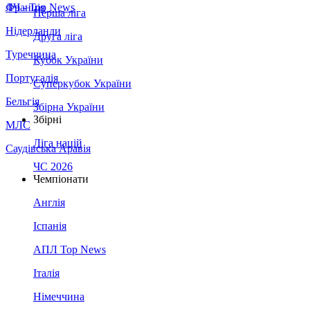
Франція
ЛЧ - Top News
Перша ліга
Нідерланди
Друга ліга
Туреччина
Кубок України
Португалія
Суперкубок України
Бельгія
Збірна України
Збірні
МЛС
Ліга націй
Саудівська Аравія
ЧС 2026
Чемпіонати
Англія
Іспанія
АПЛ Top News
Італія
Німеччина