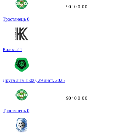
90
ʼ
0
0
0
0
Тростянець
0
Колос-2
1
Друга ліга
15:00,
29 лист. 2025
90
ʼ
0
0
0
0
Тростянець
0