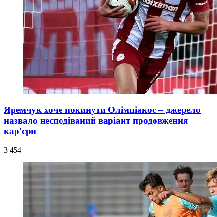
Яремчук хоче покинути Олімпіакос – джерело
назвало несподіваний варіант продовження
кар'єри
3 454