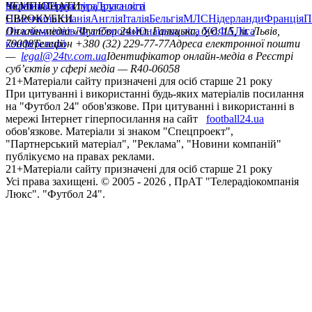
політика
Україна
ЧЕМПІОНАТИ
Перша ліга
Структура власності
Друга ліга
Німеччина
ЄВРОКУБКИ
Іспанія
Англія
Італія
Бельгія
МЛС
Нідерланди
Франція
П
Ліга чемпіонів
Онлайн-медіа «Футбол 24»
Ліга Європи
Юнацька ліга УЄФА
пл. Галицька, буд. 15, м. Львів,
Ліга
конференцій
79008
Телефон +380 (32) 229-77-77
Адреса електронної пошти
—
legal@24tv.com.ua
Ідентифікатор онлайн-медіа в Реєстрі
суб’єктів у сфері медіа — R40-06058
21+
Матеріали сайту призначені для осіб старше 21 року
При цитуванні і використанні будь-яких матеріалів посилання
на "Футбол 24" обов'язкове. При цитуванні і використанні в
мережі Інтернет гіперпосилання на сайт
football24.ua
обов'язкове. Матеріали зі знаком "Спецпроект",
"Партнерський матеріал", "Реклама", "Новини компаній"
публікуємо на правах реклами.
21+
Матеріали сайту призначені для осіб старше 21 року
Усi права захищенi. © 2005 -
2026
, ПрАТ "Телерадіокомпанія
Люкс". "Футбол 24".