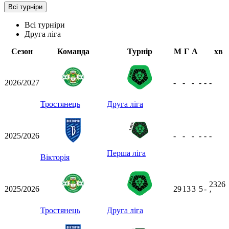
Всі турніри
Всі турніри
Друга ліга
Сезон
Команда
Турнір
М
Г
А
хв
2026/2027
-
-
-
-
-
-
Тростянець
Друга ліга
2025/2026
-
-
-
-
-
-
Перша ліга
Вікторія
2326
2025/2026
29
13
3
5
-
ʼ
Тростянець
Друга ліга