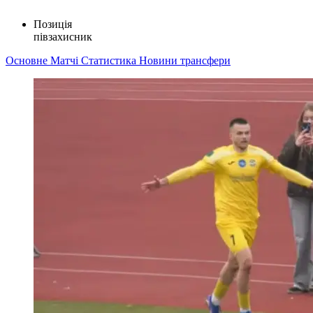
Позиція
півзахисник
Основне
Матчі
Статистика
Новини
трансфери