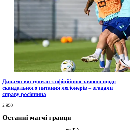
Динамо виступило з офіційною заявою щодо
скандального питання легіонерів – згадали
справу росіянина
2 950
Останні матчі гравця
хв
Г
А