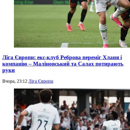
Ліга Європи: екс-клуб Реброва переміг Хланя і
компанію – Маліновський та Салах потирають
руки
Вчора, 23:12
Ліга Європи