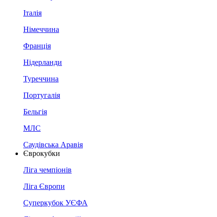
Італія
Німеччина
Франція
Нідерланди
Туреччина
Португалія
Бельгія
МЛС
Саудівська Аравія
Єврокубки
Ліга чемпіонів
Ліга Європи
Суперкубок УЄФА