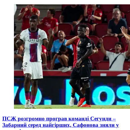
ПСЖ розгромно програв команді Сегунди –
Забарний серед найгірших, Сафонова зняли у