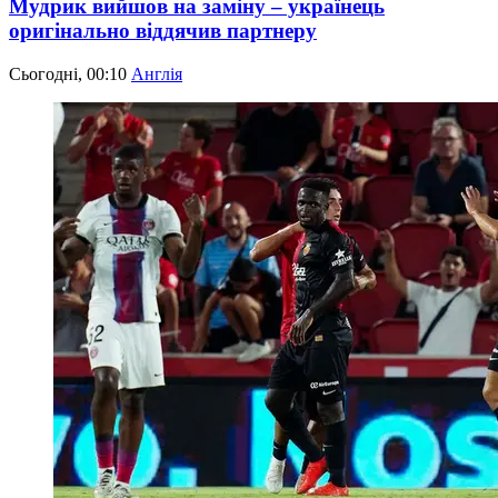
Мудрик вийшов на заміну – українець
оригінально віддячив партнеру
Сьогодні, 00:10
Англія