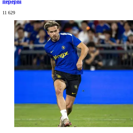
перерві
11 629