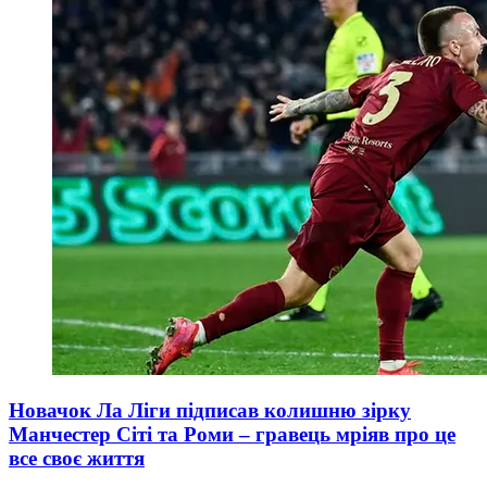
Новачок Ла Ліги підписав колишню зірку
Манчестер Сіті та Роми – гравець мріяв про це
все своє життя