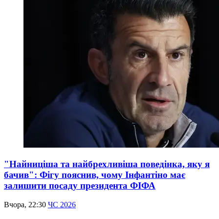
"Найниціша та найбрехливіша поведінка, яку я
бачив": Фігу пояснив, чому Інфантіно має
залишити посаду президента ФІФА
Вчора, 22:30
ЧС 2026