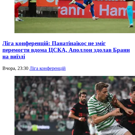
Ліга конференцій: Панатінаїкос не зміг
перемогти вдома ЦСКА, Аполлон здолав Бранн
на виїзді
Вчора, 23:30
Ліга конференцій