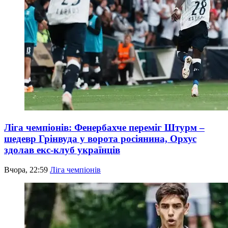
Ліга чемпіонів: Фенербахче переміг Штурм –
шедевр Грінвуда у ворота росіянина, Орхус
здолав екс-клуб українців
Вчора, 22:59
Ліга чемпіонів