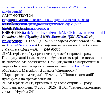
Ліга чемпіонів
Ліга Європи
Юнацька ліга УЄФА
Ліга
конференцій
САЙТ ФУТБОЛ 24
Редакція
Соціальні мережі
Прогнози
Політика конфіденційності
Правила
сайту
facebook
УКРАЇНА
Контакти
x
youtube
Правила коментування
instagram
telegram
viber
Редакційна
політика
Україна
ЧЕМПІОНАТИ
Перша ліга
Структура власності
Друга ліга
Німеччина
ЄВРОКУБКИ
Іспанія
Англія
Італія
Бельгія
МЛС
Нідерланди
Франція
П
Ліга чемпіонів
Онлайн-медіа «Футбол 24»
Ліга Європи
Юнацька ліга УЄФА
пл. Галицька, буд. 15, м. Львів,
Ліга
конференцій
79008
Телефон +380 (32) 229-77-77
Адреса електронної пошти
—
legal@24tv.com.ua
Ідентифікатор онлайн-медіа в Реєстрі
суб’єктів у сфері медіа — R40-06058
21+
Матеріали сайту призначені для осіб старше 21 року
При цитуванні і використанні будь-яких матеріалів посилання
на "Футбол 24" обов'язкове. При цитуванні і використанні в
мережі Інтернет гіперпосилання на сайт
football24.ua
обов'язкове. Матеріали зі знаком "Спецпроект",
"Партнерський матеріал", "Реклама", "Новини компаній"
публікуємо на правах реклами.
21+
Матеріали сайту призначені для осіб старше 21 року
Усi права захищенi. © 2005 -
2026
, ПрАТ "Телерадіокомпанія
Люкс". "Футбол 24".