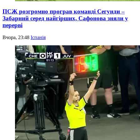
ПСЖ розгромно програв команді Сегунди –
Забарний серед найгірших, Сафонова зняли у
перерві
Вчора, 23:48
Іспанія