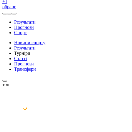
+
1
обране
Результати
Прогнози
Спорт
Новини спорту
Результати
Турніри
Статті
Прогнози
Трансфери
топ