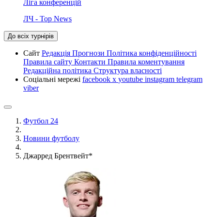
Ліга конференцій
ЛЧ - Top News
До всіх турнірів
Сайт
Редакція
Прогнози
Політика конфіденційності
Правила сайту
Контакти
Правила коментування
Редакційна політика
Структура власності
Соціальні мережі
facebook
x
youtube
instagram
telegram
viber
Футбол 24
Новини футболу
Джарред Брентвейт*