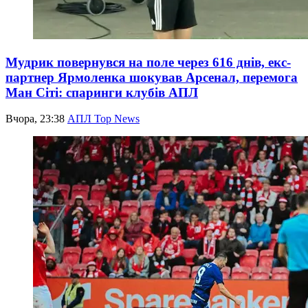
Мудрик повернувся на поле через 616 днів, екс-
партнер Ярмоленка шокував Арсенал, перемога
Ман Сіті: спаринги клубів АПЛ
Вчора, 23:38
АПЛ Top News