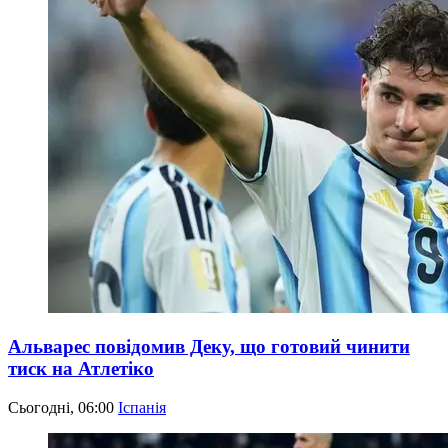
Альварес повідомив Деку, що готовий чинити
тиск на Атлетіко
Сьогодні, 06:00
Іспанія