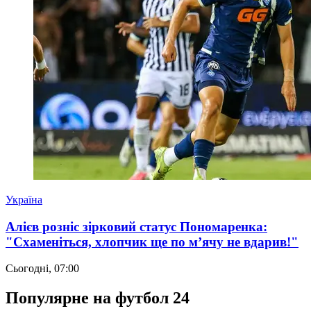
Україна
Алієв розніс зірковий статус Пономаренка:
"Схаменіться, хлопчик ще по м’ячу не вдарив!"
Сьогодні, 07:00
Популярне на футбол 24