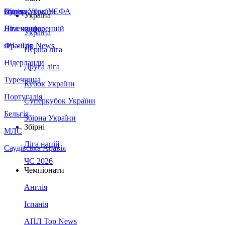
Збірна України
Італія
Суперкубок УЄФА
Україна
Німеччина
Ліга конференцій
Україна
Франція
ЛЧ - Top News
Перша ліга
Нідерланди
Друга ліга
Туреччина
Кубок України
Португалія
Суперкубок України
Бельгія
Збірна України
Збірні
МЛС
Ліга націй
Саудівська Аравія
ЧС 2026
Чемпіонати
Англія
Іспанія
АПЛ Top News