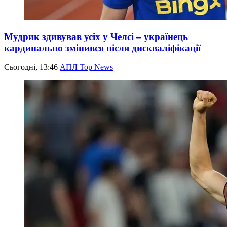
Мудрик здивував усіх у Челсі – українець
кардинально змінився після дискваліфікації
Сьогодні, 13:46
АПЛ Top News