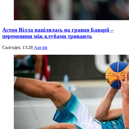
Астон Вілла націлилась на гравця Баварії –
перемовини між клубами тривають
Сьогодні, 13:28
Англія