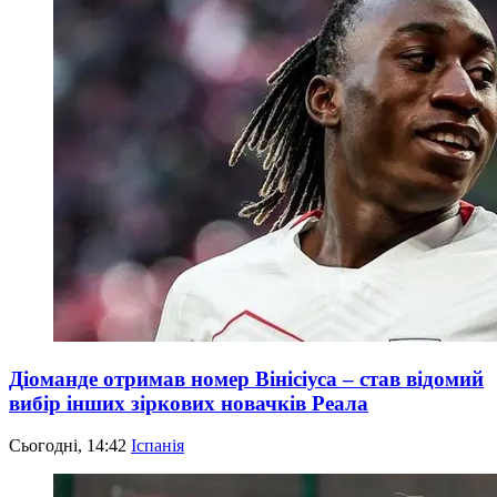
Діоманде отримав номер Вінісіуса – став відомий
вибір інших зіркових новачків Реала
Сьогодні, 14:42
Іспанія