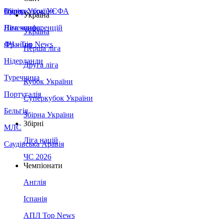
Збірна України
Італія
Суперкубок УЄФА
Україна
Німеччина
Ліга конференцій
Україна
Франція
ЛЧ - Top News
Перша ліга
Нідерланди
Друга ліга
Туреччина
Кубок України
Португалія
Суперкубок України
Бельгія
Збірна України
Збірні
МЛС
Ліга націй
Саудівська Аравія
ЧС 2026
Чемпіонати
Англія
Іспанія
АПЛ Top News