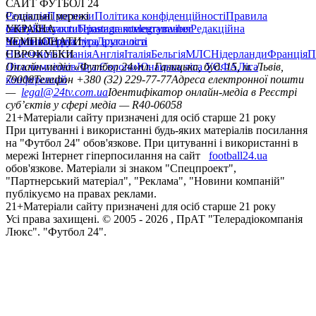
САЙТ ФУТБОЛ 24
Редакція
Соціальні мережі
Прогнози
Політика конфіденційності
Правила
сайту
facebook
УКРАЇНА
Контакти
x
youtube
Правила коментування
instagram
telegram
viber
Редакційна
політика
Україна
ЧЕМПІОНАТИ
Перша ліга
Структура власності
Друга ліга
Німеччина
ЄВРОКУБКИ
Іспанія
Англія
Італія
Бельгія
МЛС
Нідерланди
Франція
П
Ліга чемпіонів
Онлайн-медіа «Футбол 24»
Ліга Європи
Юнацька ліга УЄФА
пл. Галицька, буд. 15, м. Львів,
Ліга
конференцій
79008
Телефон +380 (32) 229-77-77
Адреса електронної пошти
—
legal@24tv.com.ua
Ідентифікатор онлайн-медіа в Реєстрі
суб’єктів у сфері медіа — R40-06058
21+
Матеріали сайту призначені для осіб старше 21 року
При цитуванні і використанні будь-яких матеріалів посилання
на "Футбол 24" обов'язкове. При цитуванні і використанні в
мережі Інтернет гіперпосилання на сайт
football24.ua
обов'язкове. Матеріали зі знаком "Спецпроект",
"Партнерський матеріал", "Реклама", "Новини компаній"
публікуємо на правах реклами.
21+
Матеріали сайту призначені для осіб старше 21 року
Усi права захищенi. © 2005 -
2026
, ПрАТ "Телерадіокомпанія
Люкс". "Футбол 24".