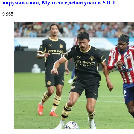
виручив киян, Мунгенге дебютував в УПЛ
9 965