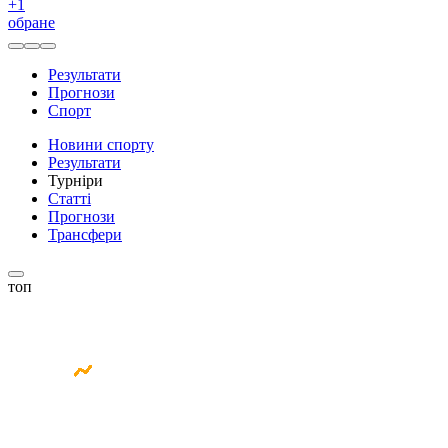
+
1
обране
Результати
Прогнози
Спорт
Новини спорту
Результати
Турніри
Статті
Прогнози
Трансфери
топ