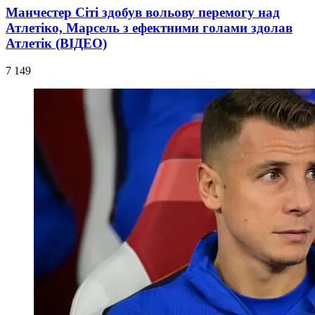
Манчестер Сіті здобув вольову перемогу над
Атлетіко, Марсель з ефектними голами здолав
Атлетік (ВІДЕО)
7 149