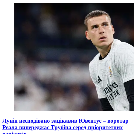
Лунін несподівано зацікавив Ювентус – воротар
Реала випереджає Трубіна серед пріоритетних
варіантів