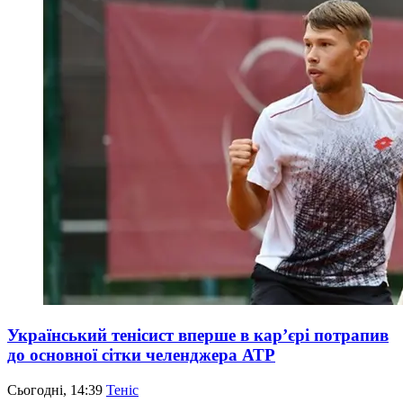
Український тенісист вперше в кар’єрі потрапив
до основної сітки челенджера АТР
Сьогодні, 14:39
Теніс