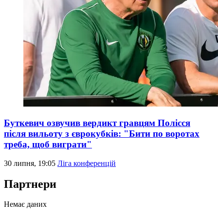
Буткевич озвучив вердикт гравцям Полісся
після вильоту з єврокубків: "Бити по воротах
треба, щоб виграти"
30 липня, 19:05
Ліга конференцій
Партнери
Немає даних