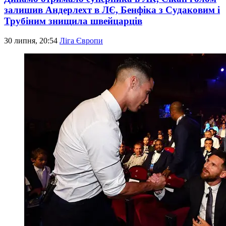
залишив Андерлехт в ЛЄ, Бенфіка з Судаковим і
Трубіним знищила швейцарців
30 липня, 20:54
Ліга Європи