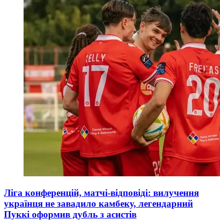
Ліга конференцій, матчі-відповіді: вилучення
українця не завадило камбеку, легендарний
Пуккі оформив дубль з асистів