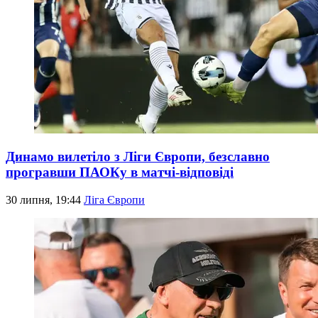
Динамо вилетіло з Ліги Європи, безславно
програвши ПАОКу в матчі-відповіді
30 липня, 19:44
Ліга Європи