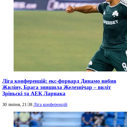
Ліга конференцій: екс-форвард Динамо вибив
Жиліну, Брага знищила Железнічар – виліт
Зріньскі та АЕК Ларнака
30 липня, 21:38
Ліга конференцій