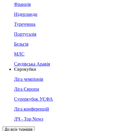
Франція
Нідерланди
Туреччина
Португалія
Бельгія
МЛС
Саудівська Аравія
Єврокубки
Ліга чемпіонів
Ліга Європи
Суперкубок УЄФА
Ліга конференцій
ЛЧ - Top News
До всіх турнірів