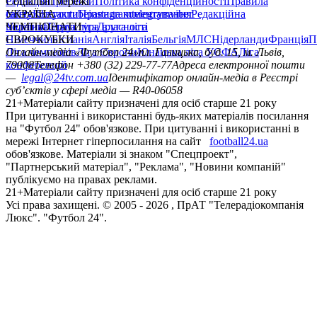
Редакція
Соціальні мережі
Прогнози
Політика конфіденційності
Правила
сайту
facebook
УКРАЇНА
Контакти
x
youtube
Правила коментування
instagram
telegram
viber
Редакційна
політика
Україна
ЧЕМПІОНАТИ
Перша ліга
Структура власності
Друга ліга
Німеччина
ЄВРОКУБКИ
Іспанія
Англія
Італія
Бельгія
МЛС
Нідерланди
Франція
П
Ліга чемпіонів
Онлайн-медіа «Футбол 24»
Ліга Європи
Юнацька ліга УЄФА
пл. Галицька, буд. 15, м. Львів,
Ліга
конференцій
79008
Телефон +380 (32) 229-77-77
Адреса електронної пошти
—
legal@24tv.com.ua
Ідентифікатор онлайн-медіа в Реєстрі
суб’єктів у сфері медіа — R40-06058
21+
Матеріали сайту призначені для осіб старше 21 року
При цитуванні і використанні будь-яких матеріалів посилання
на "Футбол 24" обов'язкове. При цитуванні і використанні в
мережі Інтернет гіперпосилання на сайт
football24.ua
обов'язкове. Матеріали зі знаком "Спецпроект",
"Партнерський матеріал", "Реклама", "Новини компаній"
публікуємо на правах реклами.
21+
Матеріали сайту призначені для осіб старше 21 року
Усi права захищенi. © 2005 -
2026
, ПрАТ "Телерадіокомпанія
Люкс". "Футбол 24".