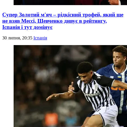
Супер Золотий м'яч – рідкісний трофей, який ще
не взяв Мессі, Шевченко дивує в рейтингу,
Іспанія і тут домінує
30 липня, 20:35
Іспанія