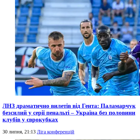
ЛНЗ драматично вилетів від Гента: Паламарчук
безсилий у серії пенальті – Україна без половини
клубів у єврокубках
30 липня, 21:13
Ліга конференцій