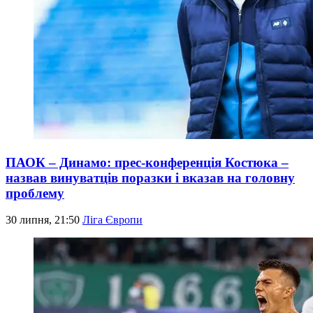
ПАОК – Динамо: прес-конференція Костюка –
назвав винуватців поразки і вказав на головну
проблему
30 липня, 21:50
Ліга Європи