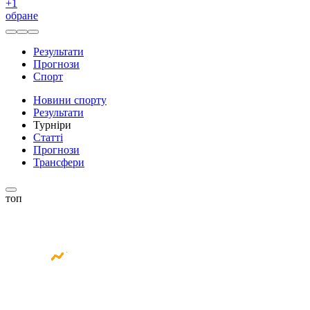
+
1
обране
Результати
Прогнози
Спорт
Новини спорту
Результати
Турніри
Статті
Прогнози
Трансфери
топ