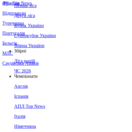
Франція
ЛЧ - Top News
Перша ліга
Нідерланди
Друга ліга
Туреччина
Кубок України
Португалія
Суперкубок України
Бельгія
Збірна України
Збірні
МЛС
Ліга націй
Саудівська Аравія
ЧС 2026
Чемпіонати
Англія
Іспанія
АПЛ Top News
Італія
Німеччина