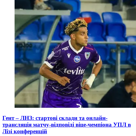
Гент – ЛНЗ: стартові склади та онлайн-
трансляція матчу-відповіді віце-чемпіона УПЛ в
Лізі конференцій