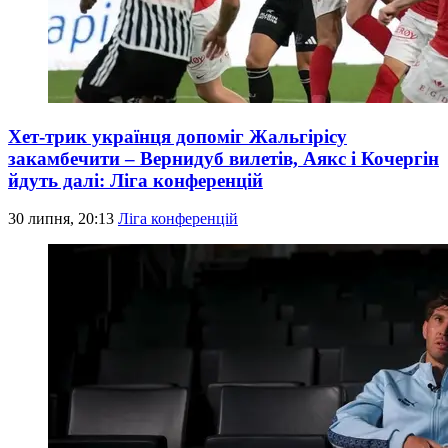
Хет-трик українця допоміг Жальгірісу
закамбечити – Вернидуб вилетів, Аякс і Кочергін
йдуть далі: Ліга конференцій
30 липня, 20:13
Ліга конференцій